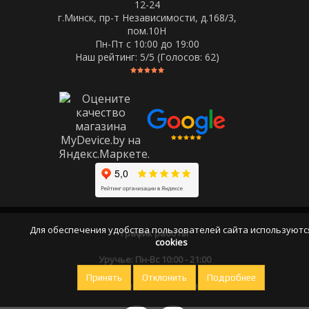
12-24
г.Минск, пр-т Независимости, д.168/3,
пом.10Н
Пн-Пт c 10:00 до 19:00
Наш рейтинг:
5
/5 (Голосов:
62
)
Для обеспечения удобства пользователей сайта используютс
График работы
cookies
Уручье: Пн-Вс 10:00 - 21:00
Принять
Отклонить
Подробнее
Оставайтесь на связи