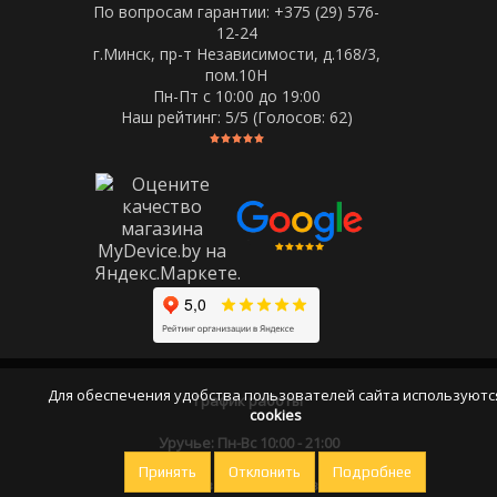
По вопросам гарантии: +375 (29) 576-
12-24
г.Минск, пр-т Независимости, д.168/3,
пом.10Н
Пн-Пт c 10:00 до 19:00
Наш рейтинг:
5
/5 (Голосов:
62
)
Для обеспечения удобства пользователей сайта используютс
График работы
cookies
Уручье: Пн-Вс 10:00 - 21:00
Принять
Отклонить
Подробнее
Оставайтесь на связи