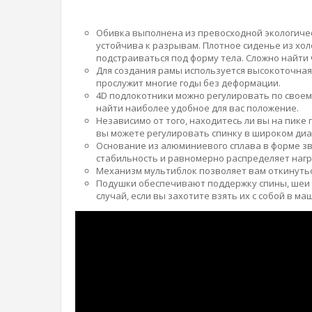
Обивка выполнена из превосходной экологичес
устойчива к разрывам. Плотное сиденье из хо
подстраиваться под форму тела. Сложно найти 
Для создания рамы используется высокоточная 
прослужит многие годы без деформации.
4D подлокотники можно регулировать по своем
найти наиболее удобное для вас положение.
Независимо от того, находитесь ли вы на пике 
вы можете регулировать спинку в широком диап
Основание из алюминиевого сплава в форме з
стабильность и равномерно распределяет нагр
Механизм мультиблок позволяет вам откинуться
Подушки обеспечивают поддержку спины, шеи и
случай, если вы захотите взять их с собой в маш