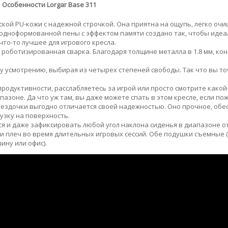
Особенности Lorgar Base 311
кой PU-кожи с надежной строчкой. Она приятна на ощупь, легко очи
лодноформованной пены с эффектом памяти создано так, чтобы иде
что-то лучшее для игрового кресла.
роботизированная сварка. Благодаря толщине металла в 1.8 мм, ко
у усмотрению, выбирая из четырех степеней свободы. Так что вы т
продуктивности, расслабляетесь за игрой или просто смотрите какой
азоне. Да что уж там, вы даже можете спать в этом кресле, если по
вездочки выгодно отличается своей надежностью. Оно прочное, об
узку на поверхность.
 и даже зафиксировать любой угол наклона сиденья в диапазоне от 
 плеч во время длительных игровых сессий. Обе подушки съемные (
ину или офис).