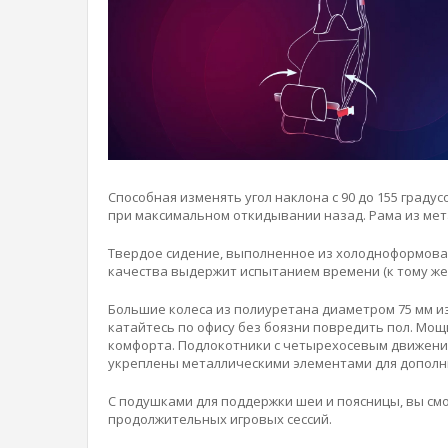
Способная изменять угол наклона с 90 до 155 граду
при максимальном откидывании назад. Рама из мет
Твердое сидение, выполненное из холодноформован
качества выдержит испытанием времени (к тому же о
Большие колеса из полиуретана диаметром 75 мм 
катайтесь по офису без боязни повредить пол. Мощ
комфорта. Подлокотники с четырехосевым движение
укреплены металлическими элементами для дополн
С подушками для поддержки шеи и поясницы, вы см
продолжительных игровых сессий.