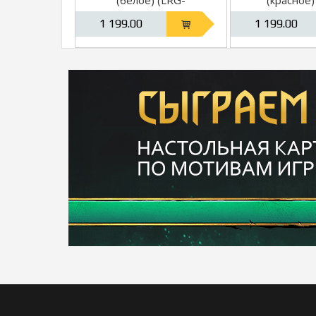
CHR311BW)
CHR311
1 199.00
1 199.00