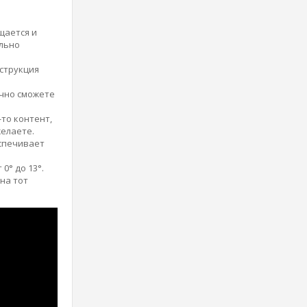
щается и
ально
нструкция
очно сможете
-то контент,
желаете.
еспечивает
0° до 13°.
на тот