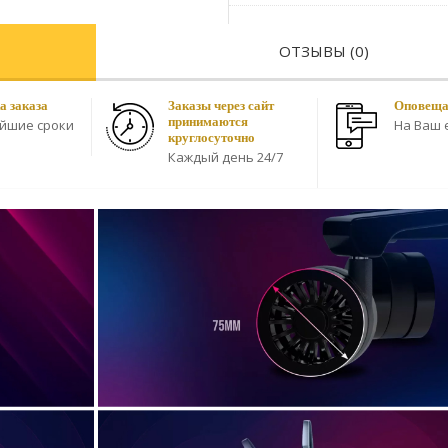
ОТЗЫВЫ (0)
а заказа
Заказы через сайт
Оповещае
принимаются
айшие сроки
На Ваш e
круглосуточно
Каждый день 24/7