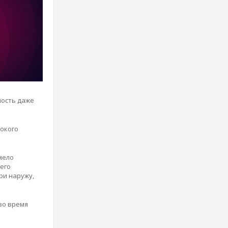
ность даже
сокого
мело
его
ри наружу,
во время