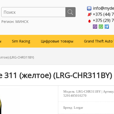
info@myde
+375 (44) 
+375 (29) 
Регион: МИНСК
ы
Sim Racing
Цифровые товары
Grand Theft Auto 
елтое) (LRG-CHR311BY)
e 311 (желтое) (LRG-CHR311BY)
Модель:
LRG-CHR311BY |
Артику
5291485010270
Бренд:
Lorgar