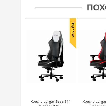
ПОХ
Под заказ
Кресло Lorgar Base 311
Кресло Lorga
(белое) (LRG-
(красное)