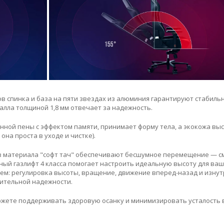
сов спинка и база на пяти звездах из алюминия гарантируют стабиль
алла толщиной 1,8 мм отвечает за надежность.
ной пены с эффектом памяти, принимает форму тела, а экокожа вы
на проста в уходе и чистке).
из материала "софт тач" обеспечивают бесшумное перемещение — с
ный газлифт 4 класса помогает настроить идеальную высоту для ваш
м: регулировка высоты, вращение, движение вперед-назад и изнут
ительной надежности.
ожете поддерживать здоровую осанку и минимизировать усталость 