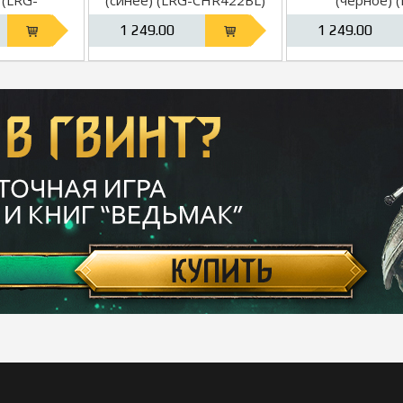
BR)
CHR422
1 249.00
1 249.00