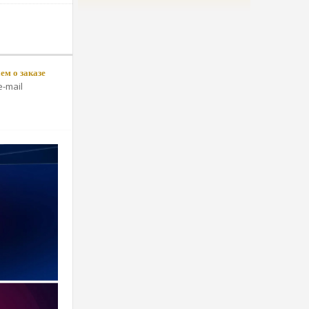
м о заказе
-mail