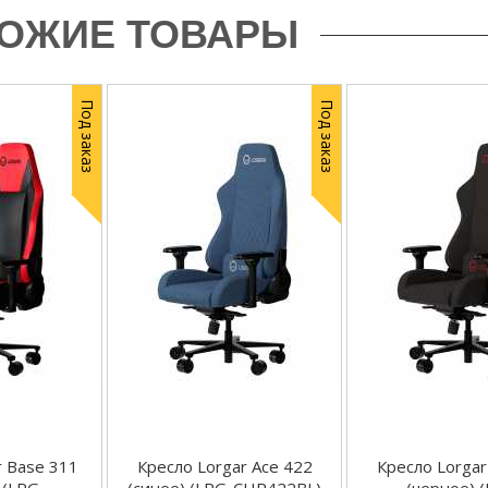
ОЖИЕ ТОВАРЫ
Под заказ
Под заказ
r Base 311
Кресло Lorgar Ace 422
Кресло Lorgar
 (LRG-
(синее) (LRG-CHR422BL)
(черное) 