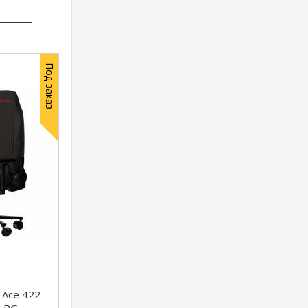
Под заказ
 Ace 422
(LRG-