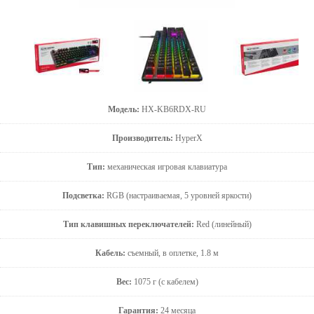
Модель:
HX-KB6RDX-RU
Производитель:
HyperX
Тип:
механическая игровая клавиатура
Подсветка:
RGB (настраиваемая, 5 уровней яркости)
Тип клавишных переключателей:
Red (линейный)
Кабель:
съемный, в оплетке, 1.8 м
Вес:
1075 г (с кабелем)
Гарантия:
24 месяца