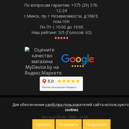
По вопросам гарантии: +375 (29) 576-
12-24
г.Минск, пр-т Независимости, д.168/3,
пом.10Н
Пн-Пт c 10:00 до 19:00
Наш рейтинг:
5
/5 (Голосов:
62
)
Для обеспечения удобства пользователей сайта используютс
График работы
cookies
Уручье: Пн-Вс 10:00 - 21:00
Принять
Отклонить
Подробнее
Оставайтесь на связи