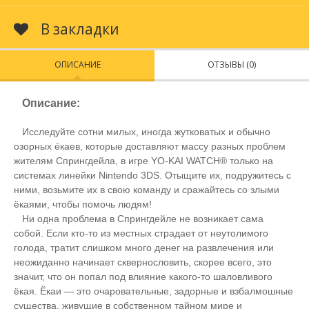
В закладки
ОПИСАНИЕ
ОТЗЫВЫ (0)
Описание:
Исследуйте сотни милых, иногда жутковатых и обычно
озорных ёкаев, которые доставляют массу разных проблем
жителям Спрингдейла, в игре YO-KAI WATCH® только на
системах линейки Nintendo 3DS. Отыщите их, подружитесь с
ними, возьмите их в свою команду и сражайтесь со злыми
ёкаями, чтобы помочь людям!
Ни одна проблема в Спрингдейле не возникает сама
собой. Если кто-то из местных страдает от неутолимого
голода, тратит слишком много денег на развлечения или
неожиданно начинает сквернословить, скорее всего, это
значит, что он попал под влияние какого-то шаловливого
ёкая. Ёкаи — это очаровательные, задорные и взбалмошные
существа, живущие в собственном тайном мире и