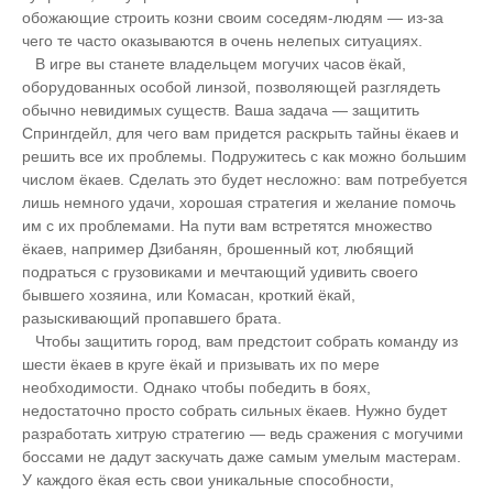
обожающие строить козни своим соседям-людям — из-за
чего те часто оказываются в очень нелепых ситуациях.
В игре вы станете владельцем могучих часов ёкай,
оборудованных особой линзой, позволяющей разглядеть
обычно невидимых существ. Ваша задача — защитить
Спрингдейл, для чего вам придется раскрыть тайны ёкаев и
решить все их проблемы. Подружитесь с как можно большим
числом ёкаев. Сделать это будет несложно: вам потребуется
лишь немного удачи, хорошая стратегия и желание помочь
им с их проблемами. На пути вам встретятся множество
ёкаев, например Дзибанян, брошенный кот, любящий
подраться с грузовиками и мечтающий удивить своего
бывшего хозяина, или Комасан, кроткий ёкай,
разыскивающий пропавшего брата.
Чтобы защитить город, вам предстоит собрать команду из
шести ёкаев в круге ёкай и призывать их по мере
необходимости. Однако чтобы победить в боях,
недостаточно просто собрать сильных ёкаев. Нужно будет
разработать хитрую стратегию — ведь сражения с могучими
боссами не дадут заскучать даже самым умелым мастерам.
У каждого ёкая есть свои уникальные способности,