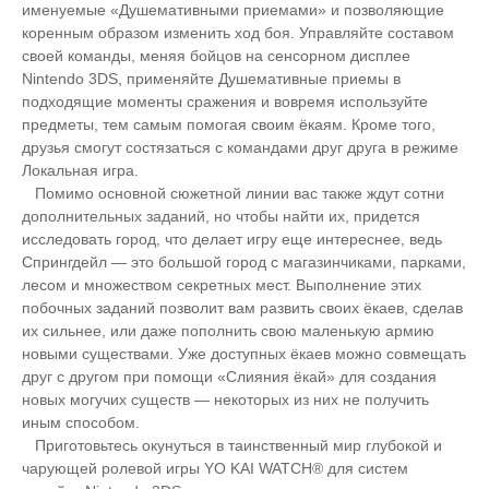
именуемые «Душемативными приемами» и позволяющие
коренным образом изменить ход боя. Управляйте составом
своей команды, меняя бойцов на сенсорном дисплее
Nintendo 3DS, применяйте Душемативные приемы в
подходящие моменты сражения и вовремя используйте
предметы, тем самым помогая своим ёкаям. Кроме того,
друзья смогут состязаться с командами друг друга в режиме
Локальная игра.
Помимо основной сюжетной линии вас также ждут сотни
дополнительных заданий, но чтобы найти их, придется
исследовать город, что делает игру еще интереснее, ведь
Спрингдейл — это большой город с магазинчиками, парками,
лесом и множеством секретных мест. Выполнение этих
побочных заданий позволит вам развить своих ёкаев, сделав
их сильнее, или даже пополнить свою маленькую армию
новыми существами. Уже доступных ёкаев можно совмещать
друг с другом при помощи «Слияния ёкай» для создания
новых могучих существ — некоторых из них не получить
иным способом.
Приготовьтесь окунуться в таинственный мир глубокой и
чарующей ролевой игры YO KAI WATCH® для систем