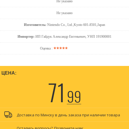
Не указано
Не указано
Изготовитель:
Nintendo Co., Ltd.,Kyoto 601-8501,Japan
Импортер:
ИП Гайдук Александр Евгеньевич, УНП 191900001
Оценка :
ЦЕНА:
71
99
Доставка по Минску в день заказа при наличии товара
Остались вопросы?
Позвоните нам: