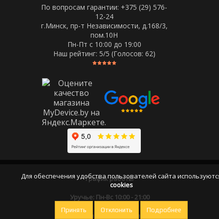
По вопросам гарантии: +375 (29) 576-
12-24
г.Минск, пр-т Независимости, д.168/3,
пом.10Н
Пн-Пт c 10:00 до 19:00
Наш рейтинг:
5
/5 (Голосов:
62
)
Для обеспечения удобства пользователей сайта используютс
График работы
cookies
Уручье: Пн-Вс 10:00 - 21:00
Принять
Отклонить
Подробнее
Оставайтесь на связи