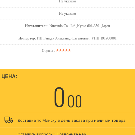
Не указано
Не указано
Изготовитель:
Nintendo Co., Ltd.,Kyoto 601-8501,Japan
Импортер:
ИП Гайдук Александр Евгеньевич, УНП 191900001
Оценка :
ЦЕНА:
0
00
Доставка по Минску в день заказа при наличии товара
Остались вопросы?
Позвоните нам: