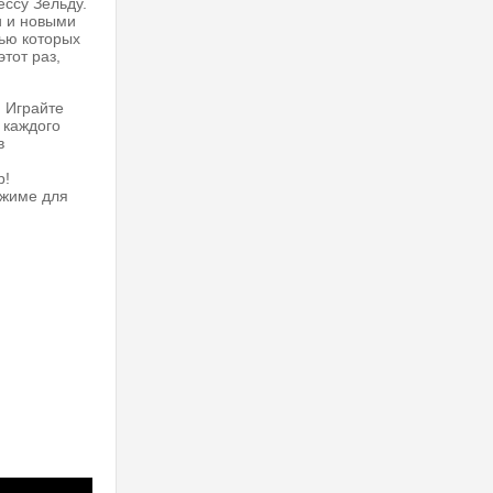
ессу Зельду.
и и новыми
щью которых
тот раз,
. Играйте
 каждого
в
р!
ежиме для