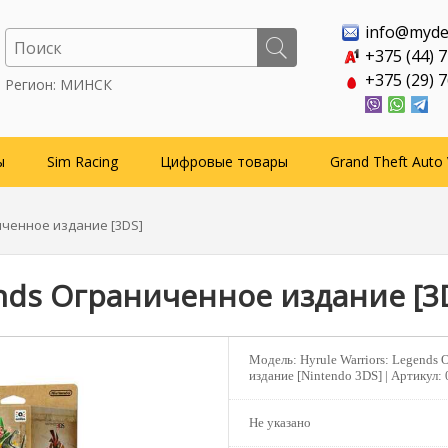
info@myde
+375 (44) 
+375 (29) 
Регион: МИНСК
ы
Sim Racing
Цифровые товары
Grand Theft Auto 
ниченное издание [3DS]
ends Ограниченное издание [3
Модель:
Hyrule Warriors: Legends
издание [Nintendo 3DS] |
Артикул:
Не указано