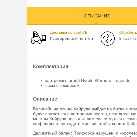
ОПИСАНИЕ
Доставка по всей РБ
Обработк
Курьером или почтой
В кратч
Комплектация:
картридж с игрой Hyrule Warriors: Legends;
часы с компасом;
Описание:
Величайшие воины Хайрула выйдут на битву в игре 
будут сражаться с легионами врагов, используя м
местам Хайрула позволит вам схлестнуться с сам
эффективно проходите миссии, чтобы спасти Хайр
Деликатный баланс Трифорса нарушен, и королев