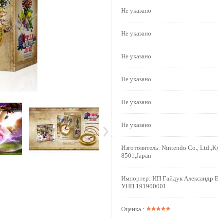
Не указано
Не указано
Не указано
Не указано
Не указано
Не указано
Изготовитель:
Nintendo Co., Ltd.,K
8501,Japan
Импортер:
ИП Гайдук Александр Е
УНП 191900001
Оценка :