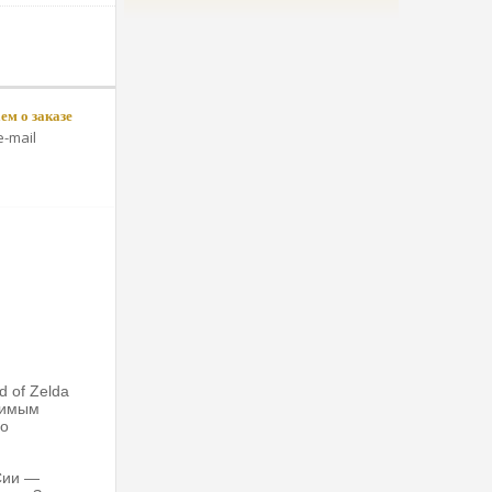
м о заказе
-mail
 of Zelda
юбимым
но
Сии —