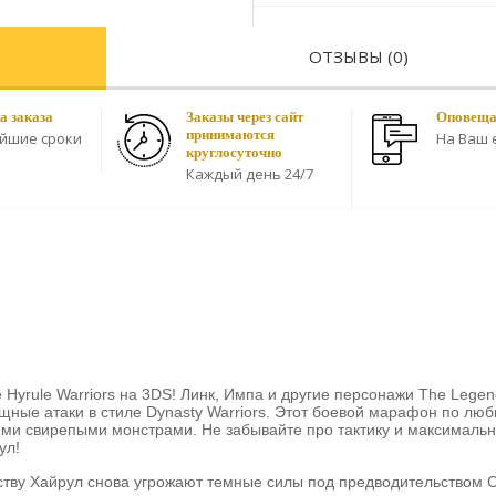
ОТЗЫВЫ (0)
а заказа
Заказы через сайт
Оповещае
принимаются
айшие сроки
На Ваш e
круглосуточно
Каждый день 24/7
Hyrule Warriors на 3DS! Линк, Импа и другие персонажи The Legend
ощные атаки в стиле Dynasty Warriors. Этот боевой марафон по л
ыми свирепыми монстрами. Не забывайте про тактику и максималь
ул!
ству Хайрул снова угрожают темные силы под предводительством 