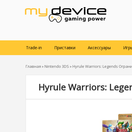
Trade-in
Приставки
Аксессуары
Игр
Главная
»
Nintendo 3DS
» Hyrule Warriors: Legends Огра
Hyrule Warriors: Leg