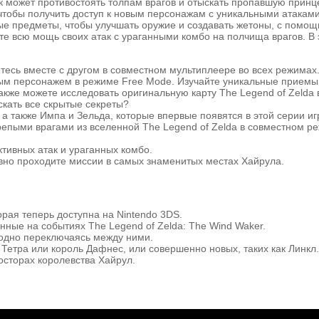
к может противостоять толпам врагов и отыскать пропавшую принц
чтобы получить доступ к новым персонажам с уникальными атакам
ые предметы, чтобы улучшать оружие и создавать жетоны, с помо
те всю мощь своих атак с ураганными комбо на полчища врагов. В э
есь вместе с другом в совместном мультиплеере во всех режимах
ым персонажем в режиме Free Mode. Изучайте уникальные приемы
кже можете исследовать оригинальную карту The Legend of Zelda 
кать все скрытые секреты?
а также Импа и Зельда, которые впервые появятся в этой серии иг
репыми врагами из вселенной The Legend of Zelda в совместном р
ивных атак и ураганных комбо.
вно проходите миссии в самых знаменитых местах Хайрула.
торая теперь доступна на Nintendo 3DS.
ные на событиях The Legend of Zelda: The Wind Waker.
одно переключаясь между ними.
Тетра или король Дафнес, или совершенно новых, таких как Линкл.
осторах королевства Хайрул.