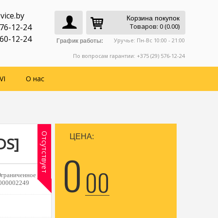
vice.by
Корзина покупок
776-12-24
Товаров: 0 (0.00)
760-12-24
Уручье: Пн-Вс 10:00 - 21:00
График работы:
По вопросам гарантии: +375 (29) 576-12-24
VI
О нас
Отсутствует
ЦЕНА:
DS]
0
00
 Ограниченное
000002249