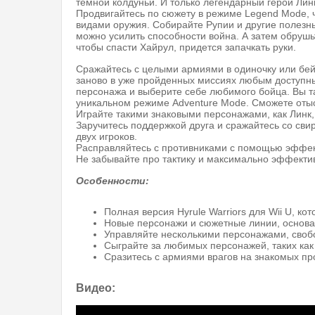
темной колдуньи. И только легендарный герой Лин
Продвигайтесь по сюжету в режиме Legend Mode, 
видами оружия. Собирайте Рупии и другие полезн
можно усилить способности война. А затем обрушь
чтобы спасти Хайрул, придется запачкать руки.
Сражайтесь с целыми армиями в одиночку или бейт
заново в уже пройденных миссиях любым доступн
персонажа и выберите себе любимого бойца. Вы та
уникальном режиме Adventure Mode. Сможете отыс
Играйте такими знаковыми персонажами, как Линк, 
Заручитесь поддержкой друга и сражайтесь со сви
двух игроков.
Расправляйтесь с противниками с помощью эффект
Не забывайте про тактику и максимально эффекти
Особенности:
Полная версия Hyrule Warriors для Wii U, ко
Новые персонажи и сюжетные линии, основан
Управляйте несколькими персонажами, своб
Сыграйте за любимых персонажей, таких как 
Сразитесь с армиями врагов на знакомых пр
Видео: