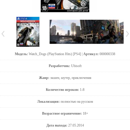
Модель:
Watch_Dogs (PlayStation Hits) [PS4] |
Артикул:
000000338
Разработчик:
Ubisoft
Жанр:
экшен, шутер, приключения
Количество игроков:
1-8
Локализация:
полностью на русском
Возрастное ограничение:
18+
Дата выхода:
27.05.2014