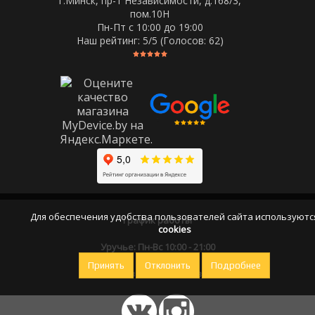
г.Минск, пр-т Независимости, д.168/3,
пом.10Н
Пн-Пт c 10:00 до 19:00
Наш рейтинг:
5
/5 (Голосов:
62
)
Для обеспечения удобства пользователей сайта используютс
График работы
cookies
Уручье: Пн-Вс 10:00 - 21:00
Принять
Отклонить
Подробнее
Оставайтесь на связи