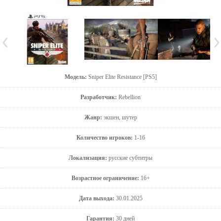
Модель:
Sniper Elite Resistance [PS5]
Разработчик:
Rebellion
Жанр:
экшен, шутер
Количество игроков:
1-16
Локализация:
русские субтитры
Возрастное ограничение:
16+
Дата выхода:
30.01.2025
Гарантия:
30 дней