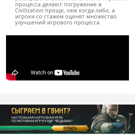
процесса делают погружение в
Civilization проще, чем когда-либо, а
игроки со стажем оценят множество
улучшений игрового процесса.