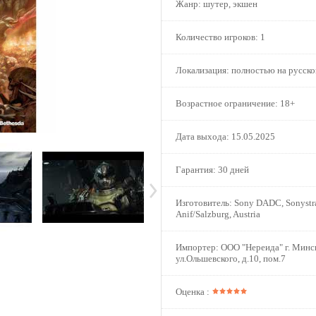
Жанр:
шутер, экшен
Количество игроков:
1
Локализация:
полностью на русск
Возрастное ограничение:
18+
Дата выхода:
15.05.2025
Гарантия:
30 дней
Изготовитель:
Sony DADC, Sonystra
Anif/Salzburg, Austria
Импортер:
ООО "Нереида" г. Минс
ул.Ольшевского, д.10, пом.7
Оценка :