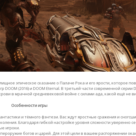
релищное эпическое сказание о Палаче Рока и его ярости, которое по
р DOOM (2016) и DOOM Eternal. В третьей части современной серии
рови в мрачной средневековой войне с силами ада, какой ещё не в
Особенности игры
антастики и тёмного фэнтези. Вас ждут яростные сражения и сногсш
околения. Благодаря гибкой настройке уровня сложности уверенно се
ые игроки.
упероружие богов и царей. Для этой цели в вашем распоряжении ока