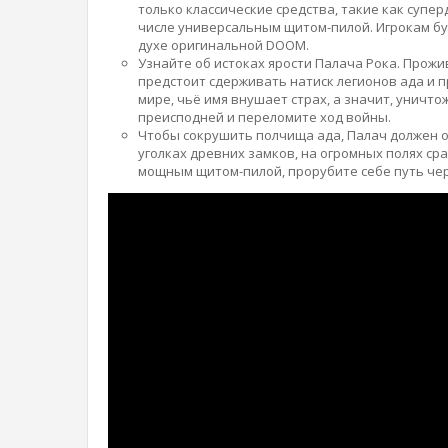
только классические средства, такие как супе
числе универсальным щитом-пилой. Игрокам б
духе оригинальной DOOM.
Узнайте об истоках ярости Палача Рока. Прожи
предстоит сдерживать натиск легионов ада и 
мире, чьё имя внушает страх, а значит, уничт
преисподней и переломите ход войны.
Чтобы сокрушить полчища ада, Палач должен о
уголках древних замков, на огромных полях ср
мощным щитом-пилой, прорубите себе путь чер