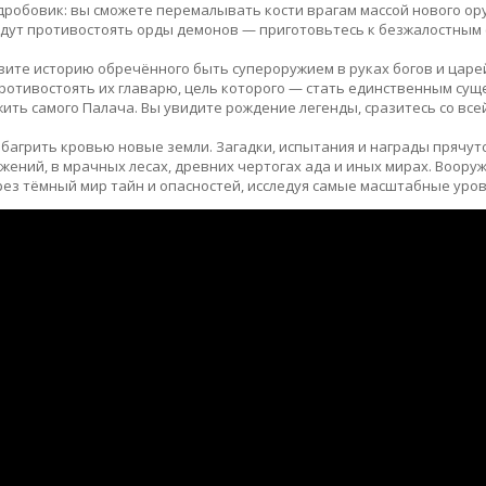
рдробовик: вы сможете перемалывать кости врагам массой нового ору
удут противостоять орды демонов — приготовьтесь к безжалостным
вите историю обречённого быть супероружием в руках богов и царе
противостоять их главарю, цель которого — стать единственным сущ
ожить самого Палача. Вы увидите рождение легенды, сразитесь со вс
багрить кровью новые земли. Загадки, испытания и награды прячутс
ажений, в мрачных лесах, древних чертогах ада и иных мирах. Воор
ез тёмный мир тайн и опасностей, исследуя самые масштабные уров