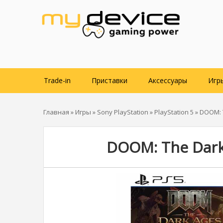
Trade-in
Приставки
Аксессуары
Игр
Главная
»
Игры
»
Sony PlayStation
»
PlayStation 5
» DOOM: 
DOOM: The Dark 