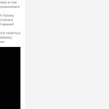
жия, в том
 сражениям в
й. Палачу
еством в
ей армией
я в тенистых
ужившись
ни.