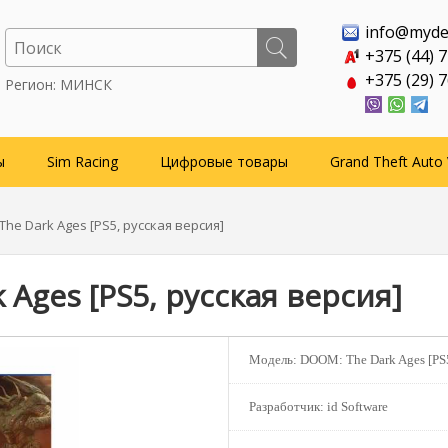
info@myde
+375 (44) 
+375 (29) 
Регион: МИНСК
ы
Sim Racing
Цифровые товары
Grand Theft Auto 
The Dark Ages [PS5, русская версия]
Ages [PS5, русская версия]
Модель:
DOOM: The Dark Ages [PS
Разработчик:
id Software