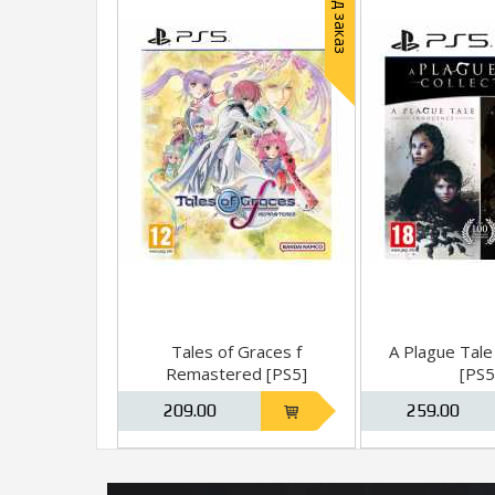
Под заказ
Tales of Graces f
A Plague Tale 
Remastered [PS5]
[PS5
209.00
259.00