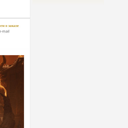
м о заказе
-mail