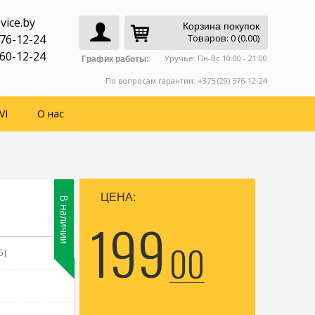
vice.by
Корзина покупок
776-12-24
Товаров: 0 (0.00)
760-12-24
Уручье: Пн-Вс 10:00 - 21:00
График работы:
По вопросам гарантии: +375 (29) 576-12-24
VI
О нас
ЦЕНА:
В наличии
199
00
5]