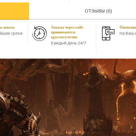
ОТЗЫВЫ (0)
а заказа
Заказы через сайт
Оповещае
принимаются
айшие сроки
На Ваш e
круглосуточно
Каждый день 24/7