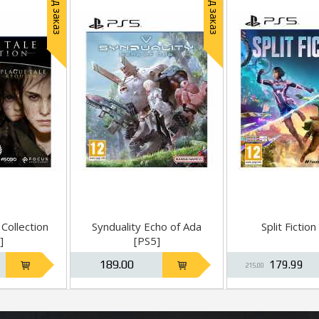
Под заказ
Под заказ
Collection
Synduality Echo of Ada
Split Fiction
]
[PS5]
189.00
179.99
215.00