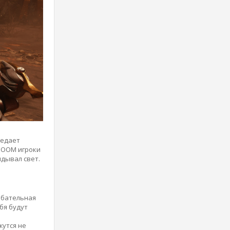
ведает
 DOOM игроки
идывал свет.
ибательная
бя будут
жутся не