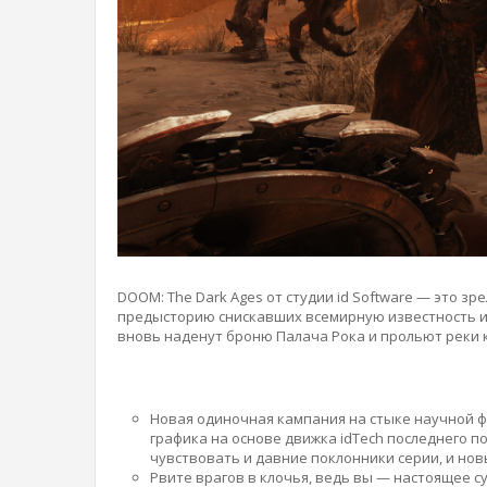
DOOM: The Dark Ages от студии id Software — это з
предысторию снискавших всемирную известность иг
вновь наденут броню Палача Рока и прольют реки к
Новая одиночная кампания на стыке научной ф
графика на основе движка idTech последнего п
чувствовать и давние поклонники серии, и нов
Рвите врагов в клочья, ведь вы — настоящее с