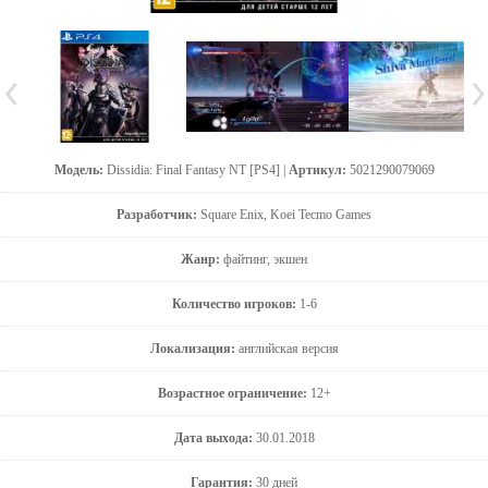
Модель:
Dissidia: Final Fantasy NT [PS4] |
Артикул:
5021290079069
Разработчик:
Square Enix, Koei Tecmo Games
Жанр:
файтинг, экшен
Количество игроков:
1-6
Локализация:
английская версия
Возрастное ограничение:
12+
Дата выхода:
30.01.2018
Гарантия:
30 дней