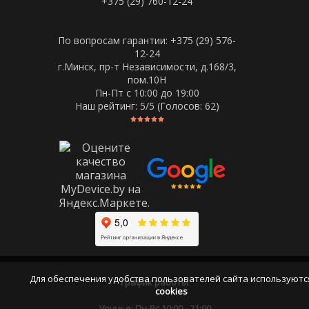
+375 (29) 760-12-24
По вопросам гарантии: +375 (29) 576-
12-24
г.Минск, пр-т Независимости, д.168/3,
пом.10Н
Пн-Пт c 10:00 до 19:00
Наш рейтинг:
5
/5 (Голосов:
62
)
Для обеспечения удобства пользователей сайта используютс
График работы
cookies
Уручье: Пн-Вс 10:00 - 21:00