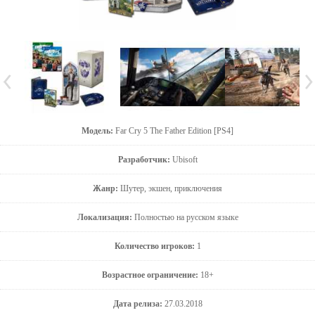
Модель:
Far Cry 5 The Father Edition [PS4]
Разработчик:
Ubisoft
Жанр:
Шутер, экшен, приключения
Локализация:
Полностью на русском языке
Количество игроков:
1
Возрастное ограничение:
18+
Дата релиза:
27.03.2018