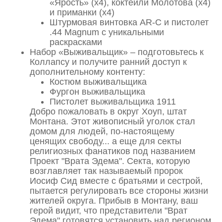
«Ярость» (х4), коктейли Молотова (х4)
и приманки (х4)
Штурмовая винтовка AR-C и пистолет
.44 Magnum с уникальными
раскрасками
Набор «Выживальщик» – подготовьтесь к
Коллапсу и получите ранний доступ к
дополнительному контенту:
Костюм выживальщика
Фургон выживальщика
Пистолет выживальщика 1911
Добро пожаловать в округ Хоуп, штат
Монтана. Этот живописный уголок стал
домом для людей, по-настоящему
ценящих свободу... а еще для секты
религиозных фанатиков под названием
Проект "Врата Эдема". Секта, которую
возглавляет так называемый пророк
Иосиф Сид вместе с братьями и сестрой,
пытается регулировать все стороны жизни
жителей округа. Прибыв в Монтану, ваш
герой видит, что представители "Врат
Эдема" готовятся установить над регионом