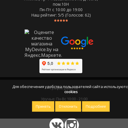
пом.10Н
Пн-Пт c 10:00 до 19:00
Наш рейтинг:
5
/5 (Голосов:
62
)
Для обеспечения удобства пользователей сайта используютс
График работы
cookies
Уручье: Пн-Вс 10:00 - 21:00
Принять
Отклонить
Подробнее
Оставайтесь на связи