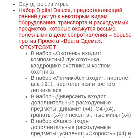
Саундтрек из игры:
Набор Digital Deluxe, предоставляющий
ранний доступ к некоторым видам
оборудования, транспорта и расходуемых
предметов, которые окажутся весьма
полезными в деле сопротивления – борьбе
против Проекта «Врата Эдема».
ОТСУТСВУЕТ
В набор «Охотник» входит:
композитный лук охотника,
квадроцикл охотника и костюм
охотника
В набор «Летчик-Ас» входит: пистолет
аса 1911, вертолет аса и костюм
летчика-аса
В набор «Диверсант» входят
дополнительные расходуемые
предметы: динамит (х4), С4 (х4),
гранаты (х4) и неконтактные мины (х4)
В набор «Хаос» входят
дополнительные расходуемые
предметы: усиления «Скорость» (х4) и