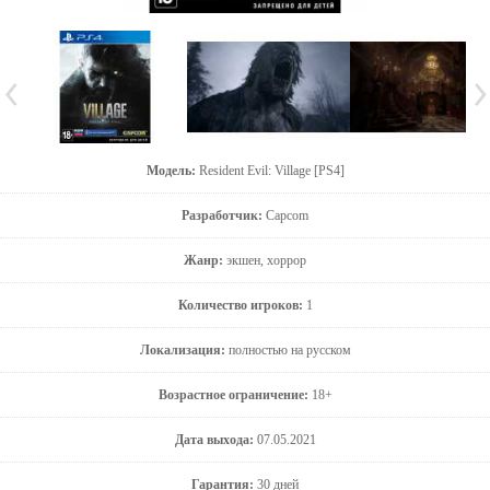
Модель:
Resident Evil: Village [PS4]
Разработчик:
Capcom
Жанр:
экшен, хоррор
Количество игроков:
1
Локализация:
полностью на русском
Возрастное ограничение:
18+
Дата выхода:
07.05.2021
Гарантия:
30 дней