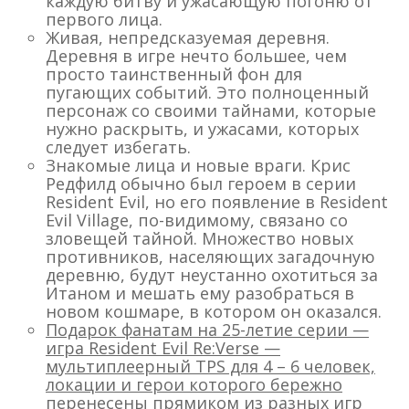
каждую битву и ужасающую погоню от
первого лица.
Живая, непредсказуемая деревня.
Деревня в игре нечто большее, чем
просто таинственный фон для
пугающих событий. Это полноценный
персонаж со своими тайнами, которые
нужно раскрыть, и ужасами, которых
следует избегать.
Знакомые лица и новые враги. Крис
Редфилд обычно был героем в серии
Resident Evil, но его появление в Resident
Evil Village, по-видимому, связано со
зловещей тайной. Множество новых
противников, населяющих загадочную
деревню, будут неустанно охотиться за
Итаном и мешать ему разобраться в
новом кошмаре, в котором он оказался.
Подарок фанатам на 25-летие серии —
игра Resident Evil Re:Verse —
мультиплеерный TPS для 4 – 6 человек,
локации и герои которого бережно
перенесены прямиком из разных игр