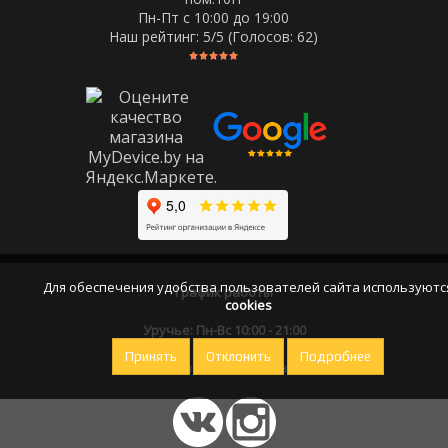
Пн-Пт c 10:00 до 19:00
Наш рейтинг:
5
/5 (Голосов:
62
)
Для обеспечения удобства пользователей сайта используютс
График работы
cookies
Уручье: Пн-Вс 10:00 - 21:00
Принять
Отклонить
Подробнее
Оставайтесь на связи