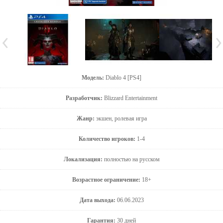
Модель:
Diablo 4 [PS4]
Разработчик:
Blizzard Entertainment
Жанр:
экшен, ролевая игра
Количество игроков:
1-4
Локализация:
полностью на русском
Возрастное ограничение:
18+
Дата выхода:
06.06.2023
Гарантия:
30 дней