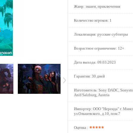
Жанр:
экшен, приключения
Количество игроков:
1
Локализация:
русские субтитры
Возрастное ограничение:
12+
Дата выхода:
09.03.2023
Гарантия:
30 дней
Изготовитель:
Sony DADC, Sonystra
Anif/Salzburg, Austria
Импортер:
ООО "Нереида" г. Минс
ул.Ольшевского, д.10, пом.7
Оценка :