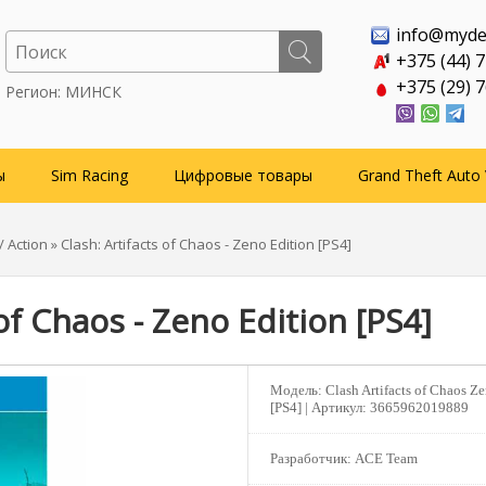
info@myde
+375 (44) 
+375 (29) 
Регион: МИНСК
ы
Sim Racing
Цифровые товары
Grand Theft Auto 
 Action
» Clash: Artifacts of Chaos - Zeno Edition [PS4]
 of Chaos - Zeno Edition [PS4]
Модель:
Clash Artifacts of Chaos Z
[PS4] |
Артикул:
3665962019889
Разработчик:
ACE Team