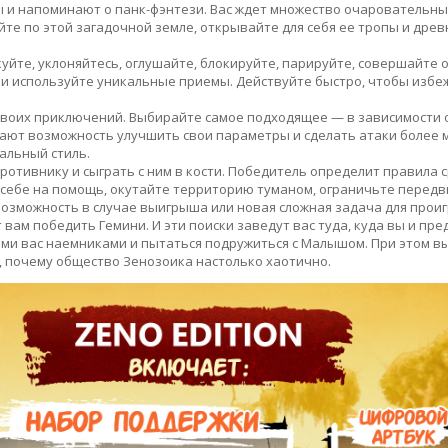
 и напоминают о панк-фэнтези. Вас ждет множество очаровательны
те по этой загадочной земле, открывайте для себя ее тропы и древ
куйте, уклоняйтесь, оглушайте, блокируйте, парируйте, совершайте 
а и используйте уникальные приемы. Действуйте быстро, чтобы избе
своих приключений. Выбирайте самое подходящее — в зависимости о
ают возможность улучшить свои параметры и сделать атаки более 
альный стиль.
ротивнику и сыграть с ним в кости. Победитель определит правила
а себе на помощь, окутайте территорию туманом, ограничьте перед
о возможность в случае выигрыша или новая сложная задача для прои
вам победить Гемини. И эти поиски заведут вас туда, куда вы и пре
ими вас наемниками и пытаться подружиться с Малышом. При этом в
, почему общество Зенозоика настолько хаотично.