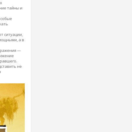
х
ние тайны и
особые
жать
т ситуации,
мощными, а в
 сражения —
вижение
гравшего.
дставить не
ы