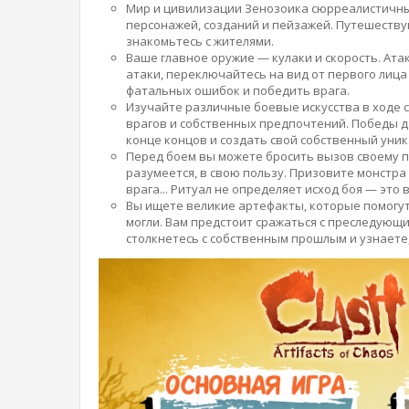
Мир и цивилизации Зенозоика сюрреалистичны
персонажей, созданий и пейзажей. Путешествуй
знакомьтесь с жителями.
Ваше главное оружие — кулаки и скорость. Ата
атаки, переключайтесь на вид от первого лиц
фатальных ошибок и победить врага.
Изучайте различные боевые искусства в ходе 
врагов и собственных предпочтений. Победы д
конце концов и создать свой собственный уник
Перед боем вы можете бросить вызов своему п
разумеется, в свою пользу. Призовите монстр
врага... Ритуал не определяет исход боя — эт
Вы ищете великие артефакты, которые помогут 
могли. Вам предстоит сражаться с преследующ
столкнетесь с собственным прошлым и узнаете