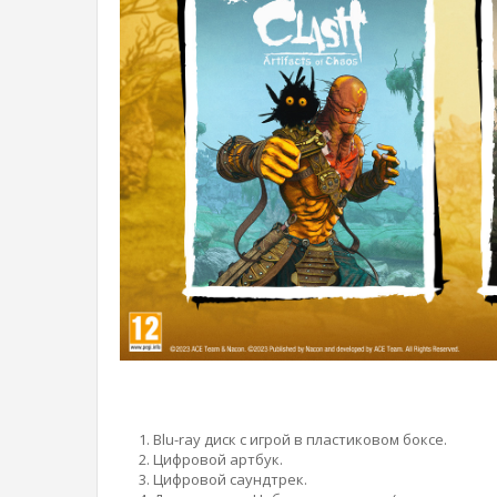
Blu-ray диск с игрой в пластиковом боксе.
Цифровой артбук.
Цифровой саундтрек.