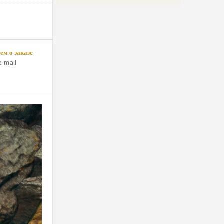
м о заказе
-mail