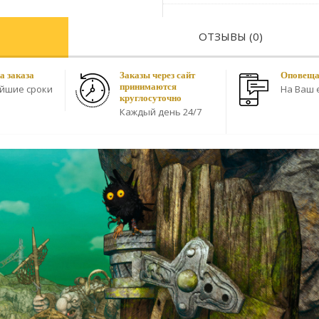
ОТЗЫВЫ (0)
а заказа
Заказы через сайт
Оповещае
принимаются
айшие сроки
На Ваш e
круглосуточно
Каждый день 24/7