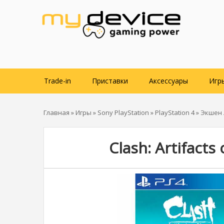
Trade-in
Приставки
Аксессуары
Игр
Главная
»
Игры
»
Sony PlayStation
»
PlayStation 4
»
Экшен /
Clash: Artifacts