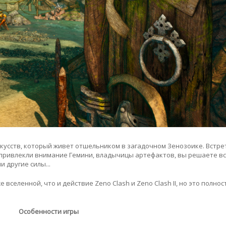
скусств, который живет отшельником в загадочном Зенозоике. Встре
привлекли внимание Гемини, владычицы артефактов, вы решаете вс
и другие силы...
же вселенной, что и действие Zeno Clash и Zeno Clash II, но это полно
Особенности игры