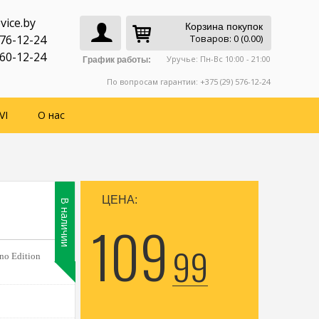
vice.by
Корзина покупок
776-12-24
Товаров: 0 (0.00)
760-12-24
Уручье: Пн-Вс 10:00 - 21:00
График работы:
По вопросам гарантии: +375 (29) 576-12-24
VI
О нас
ЦЕНА:
В наличии
109
99
eno Edition