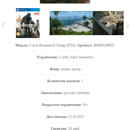
Модель:
Crysis Remastered Trilogy [PS4] |
Артикул:
884095200855
Разработчик:
Crytek, Saber Interactive
Жанр:
экшен, шутер
Количество игроков:
1
Локализация:
русские субтитры
Возрастное ограничение:
16+
Дата выхода:
15.10.2021
Гарантия:
30 дней