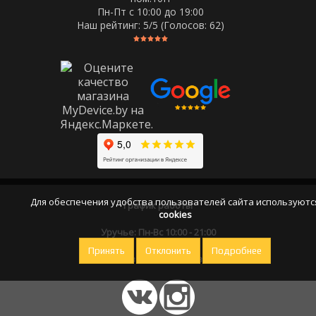
Пн-Пт c 10:00 до 19:00
Наш рейтинг:
5
/5 (Голосов:
62
)
Для обеспечения удобства пользователей сайта используютс
График работы
cookies
Уручье: Пн-Вс 10:00 - 21:00
Принять
Отклонить
Подробнее
Оставайтесь на связи