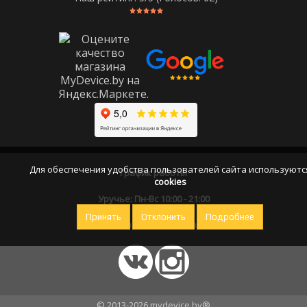
Для обеспечения удобства пользователей сайта используютс
График работы
cookies
Уручье: Пн-Вс 10:00 - 21:00
Принять
Отклонить
Подробнее
Оставайтесь на связи
© 2013-2026 mydevice.by®