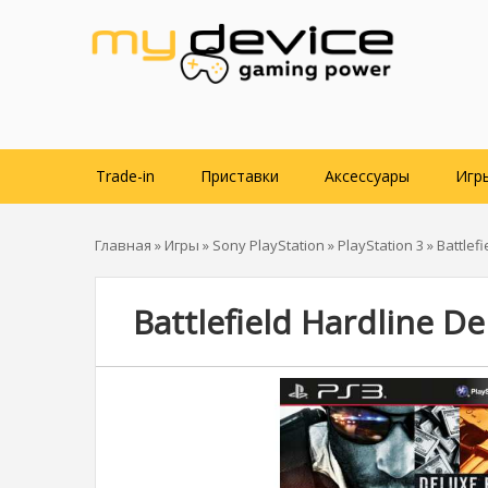
Trade-in
Приставки
Аксессуары
Игр
Главная
»
Игры
»
Sony PlayStation
»
PlayStation 3
» Battlef
Battlefield Hardline De