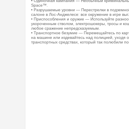
• Одиночная кампания — Необычный криминальный
Space™.
• Разрушаемые уровни — Перестрелки в подземной
салоне в Лос-Анджелесе: все окружение в игре в
• Приспособления и оружие — Используйте разноо
укороченным стволом, электрошокеры, тросы и кош
любое сражение непредсказуемым.
• Транспортное безумие — Перемещайтесь по карте
на машине или издевайтесь над полицией, уходя от 
транспортных средствах, который так полюбили покл