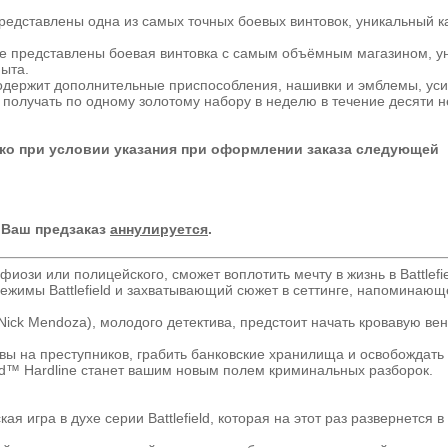
редставлены одна из самых точных боевых винтовок, уникальный 
е представлены боевая винтовка с самым объёмным магазином, у
пыта.
держит дополнительные приспособления, нашивки и эмблемы, ус
получать по одному золотому набору в неделю в течение десяти н
ко при условии указания при оформлении заказа следующей
 Ваш предзаказ
аннулируется
.
фиози или полицейского, сможет воплотить мечту в жизнь в Battlef
режимы Battlefield и захватывающий сюжет в сеттинге, напоминающ
ick Mendoza), молодого детектива, предстоит начать кровавую вен
вы на преступников, грабить банковские хранилища и освобождать
ield™ Hardline станет вашим новым полем криминальных разборок.
я игра в духе серии Battlefield, которая на этот раз развернется в