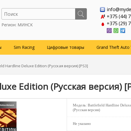
info@myde
+375 (44) 
+375 (29) 
Регион: МИНСК
ы
Sim Racing
Цифровые товары
Grand Theft Auto 
ield Hardline Deluxe Edition (Русская версия) [PS3]
luxe Edition (Русская версия) [
Модель:
Battlefield Hardline Delux
(Русская версия)
Не указано