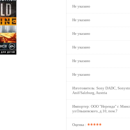
Не указано
Не указано
Не указано
Не указано
Не указано
Не указано
Изготовитель:
Sony DADC, Sonystra
Anif/Salzburg, Austria
Импортер:
ООО "Нереида" г. Минс
ул.Ольшевского, д.10, пом.7
Оценка :