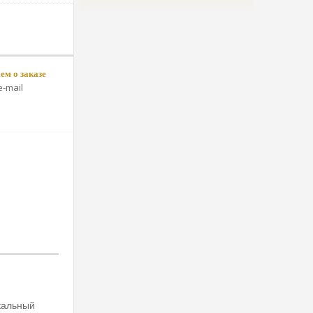
м о заказе
-mail
кальный