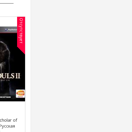
Отсутствует
Scholar of
(Русская
PS3]