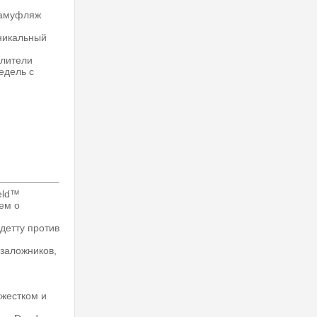
камуфляж
никальный
илители
едель с
ield™
ем о
детту против
 заложников,
 жестком и