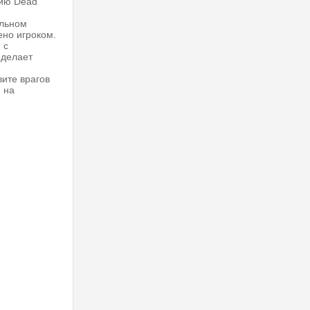
рию Dead
ильном
ено игроком.
 с
 делает
ите врагов
й на