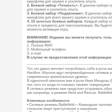
камуфляж для оружия и усилитель опыта.
2. Боевой набор «Точность».
В данном наборе п
для оружия и усилитель опыта.
3. Боевой набор «Подавление».
В данном набор
камуфляж для всего вашего оружия и усилитель о
4. 10 золотых боевых наборов.
Каждый набор со
опыта и предметы для персонализации. Вы будете 
момента активации игры.
ВНИМАНИЕ! Издание вы можете получить толь
информации:
1. Полное ФИО
2. Мобильный телефон
3. e-mail
В случае не предоставления этой информации
Тот, кто давно мечтает попробовать себя в роли ма
Hardline. Игроков ждут непревзойденные сетевые 
современных криминальных драмах.
В одиночной кампании вам в роли Ника Мендозы (N
тех, кого он когда-то называл своими товарищами.
В сетевых режимах вам предстоит устраивать обла
как например, в режиме Heist and Rescue. Battlef
Ключевые особенности
• Сетевые режимы Battlefield— Командная тактическа
стильном мире преступления и наказания.