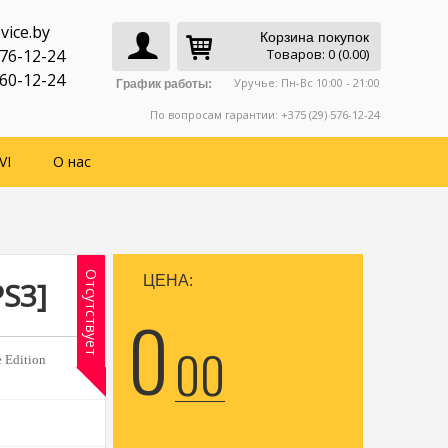
vice.by
Корзина покупок
776-12-24
Товаров: 0 (0.00)
760-12-24
Уручье: Пн-Вс 10:00 - 21:00
График работы:
По вопросам гарантии: +375 (29) 576-12-24
VI
О нас
Отсутствует
ЦЕНА:
PS3]
0
00
e Edition