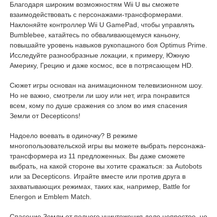
Благодаря широким возможностям Wii U вы сможете
взаимодействовать с персонажами-трансформерами.
Наклоняйте контроллер Wii U GamePad, чтобы управлять
Bumblebee, катайтесь по обваливающемуся каньону,
повышайте уровень навыков рукопашного боя Optimus Prime.
Исследуйте разнообразные локации, к примеру, Южную
Америку, Грецию и даже космос, все в потрясающем HD.
Сюжет игры основан на анимационном телевизионном шоу.
Но не важно, смотрели ли шоу или нет, игра понравится
всем, кому по душе сражения со злом во имя спасения
Земли от Decepticons!
Надоело воевать в одиночку? В режиме
многопользовательской игры вы можете выбрать персонажа-
трансформера из 11 предложенных. Вы даже сможете
выбрать, на какой стороне вы хотите сражаться: за Autobots
или за Decepticons. Играйте вместе или против друга в
захватывающих режимах, таких как, например, Battle for
Energon и Emblem Match.
Спасение Земли от полного уничтожения дело непростое, но