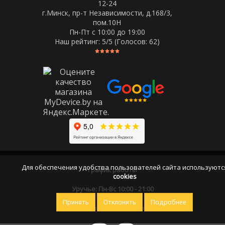
12-24
г.Минск, пр-т Независимости, д.168/3,
пом.10Н
Пн-Пт c 10:00 до 19:00
Наш рейтинг:
5
/5 (Голосов:
62
)
Для обеспечения удобства пользователей сайта используютс
График работы
cookies
Уручье: Пн-Вс 10:00 - 21:00
Принять
Отклонить
Подробнее
Оставайтесь на связи