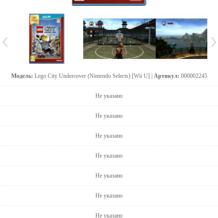
Модель:
Lego City Undercover (Nintendo Selects) [Wii U] |
Артикул:
000002245
Не указано
Не указано
Не указано
Не указано
Не указано
Не указано
Не указано