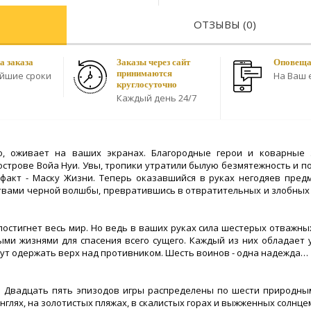
ОТЗЫВЫ (0)
а заказа
Заказы через сайт
Оповещае
принимаются
айшие сроки
На Ваш e
круглосуточно
Каждый день 24/7
go, оживает на ваших экранах. Благородные герои и коварные
острове Войа Нуи. Увы, тропики утратили былую безмятежность и по
факт - Маску Жизни. Теперь оказавшийся в руках негодяев пред
твами черной волшбы, превратившись в отвратительных и злобных 
постигнет весь мир. Но ведь в ваших руках сила шестерых отважных
ными жизнями для спасения всего сущего. Каждый из них обладает
гут одержать верх над противником. Шесть воинов - одна надежда…
м. Двадцать пять эпизодов игры распределены по шести природны
нглях, на золотистых пляжах, в скалистых горах и выжженных солнце