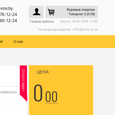
vice.by
Корзина покупок
776-12-24
Товаров: 0 (0.00)
760-12-24
Уручье: Пн-Вс 10:00 - 21:00
График работы:
По вопросам гарантии: +375 (29) 576-12-24
VI
О нас
Отсутствует
ЦЕНА:
0
00
:
000001010