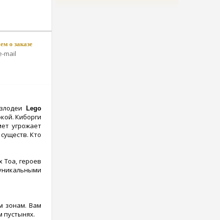
м о заказе
-mail
 злодеи
Lego
кой. Киборги
мет угрожает
существ. Кто
 Тоа, героев
 уникальными
м зонам. Вам
м пустынях.