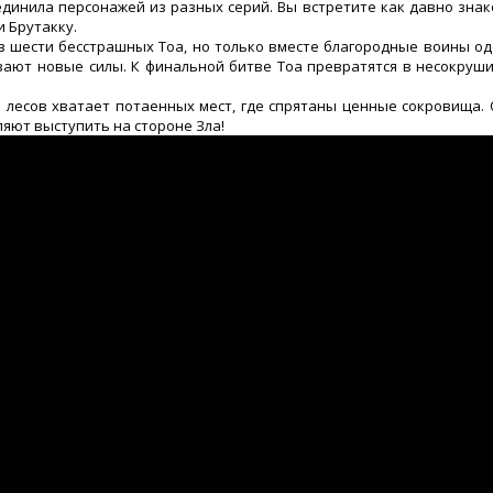
бъединила персонажей из разных серий. Вы встретите как давно зна
и Брутакку.
з шести бесстрашных Тоа, но только вместе благородные воины од
вают новые силы. К финальной битве Тоа превратятся в несокру
 и лесов хватает потаенных мест, где спрятаны ценные сокровища.
яют выступить на стороне Зла!