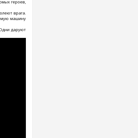
комых героев,
олеют врага.
шимую машину
 Одни даруют