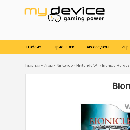
Trade-in
Приставки
Аксессуары
Игр
Главная
»
Игры
»
Nintendo
»
Nintendo Wii
» Bionicle Heroes 
Bion