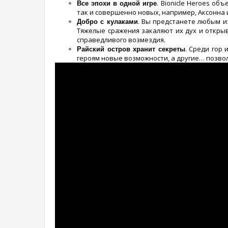
. Bionicle Heroes о
Все эпохи в одной игре
так и совершенно новых, например, Аксонна 
. Вы предстанете любым и
Добро с кулаками
Тяжелые сражения закаляют их дух и откры
справедливого возмездия.
. Среди гор
Райский остров хранит секреты
героям новые возможности, а другие… позвол