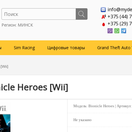
info@myde
+375 (44) 
+375 (29) 
Регион: МИНСК
ы
Sim Racing
Цифровые товары
Grand Theft Auto 
[Wii]
icle Heroes [Wii]
Модель:
Bionicle Heroes |
Артикул
Не указано