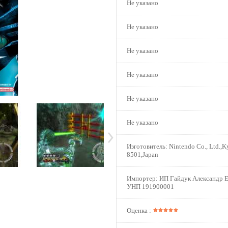
Не указано
Не указано
Не указано
Не указано
Не указано
Не указано
Изготовитель:
Nintendo Co., Ltd.,K
8501,Japan
Импортер:
ИП Гайдук Александр Е
УНП 191900001
Оценка :