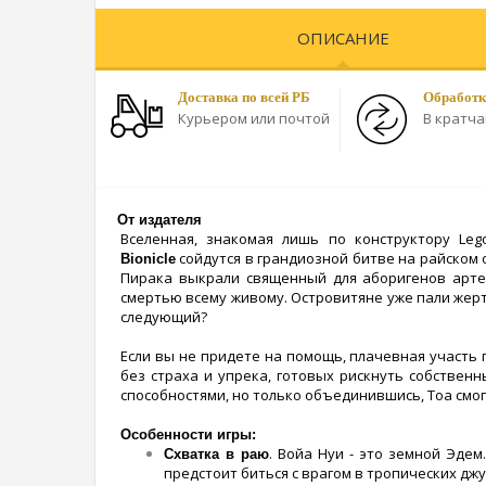
ОПИСАНИЕ
Доставка по всей РБ
Обработк
Курьером или почтой
В кратч
От издателя
Вселенная, знакомая лишь по конструктору Le
сойдутся в грандиозной битве на райском 
Bionicle
Пирака выкрали священный для аборигенов арте
смертью всему живому. Островитяне уже пали жер
следующий?
Если вы не придете на помощь, плачевная участь 
без страха и упрека, готовых рискнуть собствен
способностями, но только объединившись, Тоа смо
Особенности игры:
. Войа Нуи - это земной Эде
Схватка в раю
предстоит биться с врагом в тропических джу