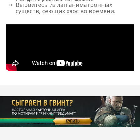
Вырвитесь из лап аниматронных
существ, сеющих хаос во времени.