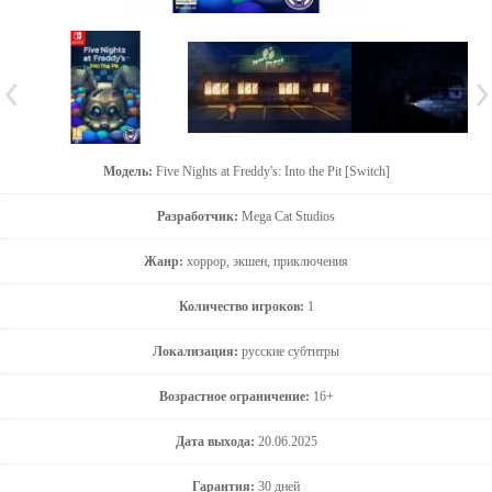
Модель:
Five Nights at Freddy's: Into the Pit [Switch]
Разработчик:
Mega Cat Studios
Жанр:
хоррор, экшен, приключения
Количество игроков:
1
Локализация:
русские субтитры
Возрастное ограничение:
16+
Дата выхода:
20.06.2025
Гарантия:
30 дней