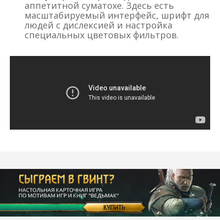
аппетитной суматохе. Здесь есть
масштабируемый интерфейс, шрифт для
людей с дислексией и настройка
специальных цветовых фильтров.