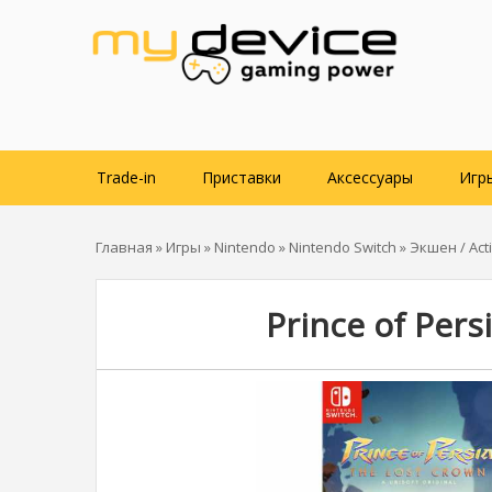
Trade-in
Приставки
Аксессуары
Игр
Главная
»
Игры
»
Nintendo
»
Nintendo Switch
»
Экшен / Act
Prince of Pers