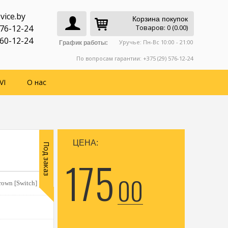
vice.by
Корзина покупок
776-12-24
Товаров: 0 (0.00)
760-12-24
Уручье: Пн-Вс 10:00 - 21:00
График работы:
По вопросам гарантии: +375 (29) 576-12-24
VI
О нас
ЦЕНА:
Под заказ
175
00
Crown [Switch]