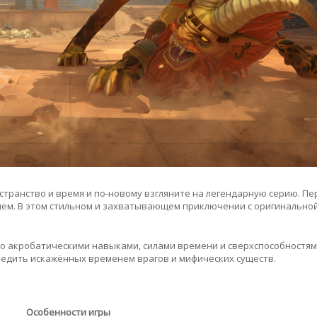
странство и время и по-новому взгляните на легендарную серию. Пе
ем. В этом стильном и захватывающем приключении с оригинальной
его акробатическими навыками, силами времени и сверхспособностям
бедить искажённых временем врагов и мифических существ.
Особенности игры