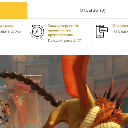
ОТЗЫВЫ (0)
а заказа
Заказы через сайт
Оповещае
принимаются
айшие сроки
На Ваш e
круглосуточно
Каждый день 24/7