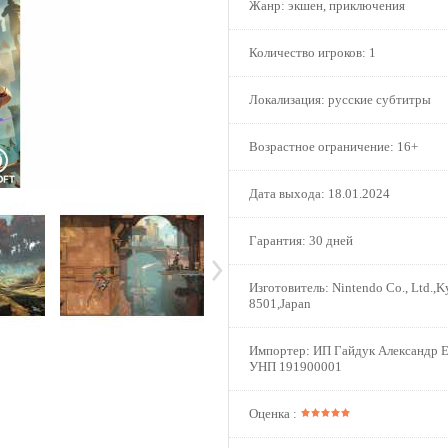
Жанр:
экшен, приключения
Количество игроков:
1
Локализация:
русские субтитры
Возрастное ограничение:
16+
Дата выхода:
18.01.2024
Гарантия:
30 дней
Изготовитель:
Nintendo Co., Ltd.,K
8501,Japan
Импортер:
ИП Гайдук Александр Е
УНП 191900001
Оценка :