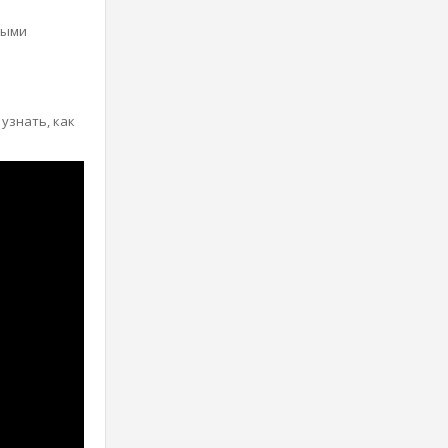
ными
узнать, как