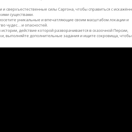
и и сверхъестественные силы Саргона, чтобы справиться с искажён
кими существами.
 посетите уникальные и впечатляющие своим масштабом локации и
во чудес… и опасностей.
истории, действие которой разворачивается в сказочной Персии,
и, выполняйте дополнительные задания и ищите сокровища, чтобы 