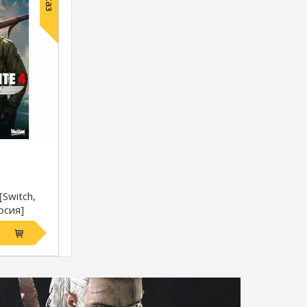
 [Switch,
рсия]