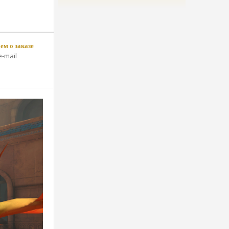
м о заказе
-mail