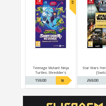
Teenage Mutant Ninja
Star Wars Her
Turtles: Shredder's
[Switc
Revenge - Anniversary
159.00
269.00
Edition [Switch]