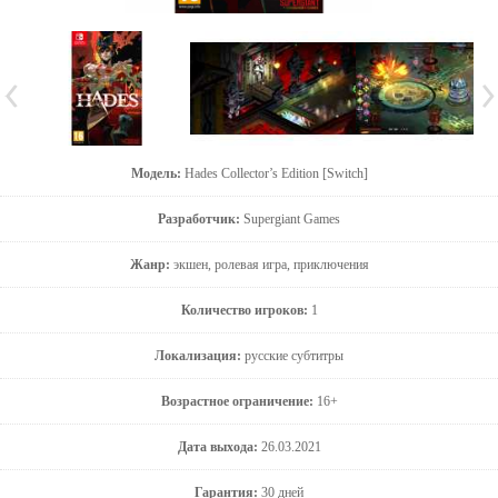
Модель:
Hades Collector’s Edition [Switch]
Разработчик:
Supergiant Games
Жанр:
экшен, ролевая игра, приключения
Количество игроков:
1
Локализация:
русские субтитры
Возрастное ограничение:
16+
Дата выхода:
26.03.2021
Гарантия:
30 дней