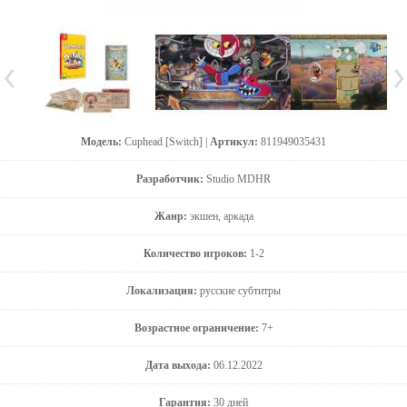
Модель:
Cuphead [Switch] |
Артикул:
811949035431
Разработчик:
Studio MDHR
Жанр:
экшен, аркада
Количество игроков:
1-2
Локализация:
русские субтитры
Возрастное ограничение:
7+
Дата выхода:
06.12.2022
Гарантия:
30 дней