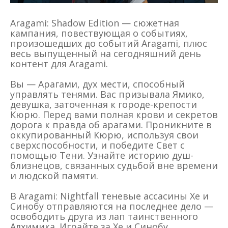
Aragami: Shadow Edition — сюжетная
кампания, повествующая о событиях,
произошедших до событий Aragami, плюс
весь выпущенный на сегодняшний день
контент для Aragami.
Вы — Арагами, дух мести, способный
управлять тенями. Вас призывала Ямико,
девушка, заточенная к городе-крепости
Кюрю. Перед вами полная крови и секретов
дорога к правда об арагами. Проникните в
оккупированный Кюрю, используя свои
сверхспособности, и победите Свет с
помощью Тени. Узнайте историю душ-
близнецов, связанных судьбой вне времени
и людской памяти.
В Aragami: Nightfall теневые ассасины Хе и
Синобу отправляются на последнее дело —
освободить друга из лап таинственного
Алхимика. Играйте за Хе и Синобу,