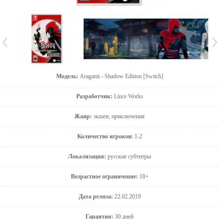
Модель:
Aragami - Shadow Edition [Switch]
Разработчик:
Lince Works
Жанр:
экшен, приключения
Количество игроков:
1-2
Локализация:
русские субтитры
Возрастное ограничение:
18+
Дата релиза:
22.02.2019
Гарантия:
30 дней