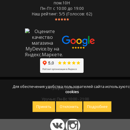
пом.10Н
Пн-Пт c 10:00 до 19:00
Наш рейтинг:
5
/5 (Голосов:
62
)
Для обеспечения удобства пользователей сайта используютс
График работы
cookies
Уручье: Пн-Вс 10:00 - 21:00
Принять
Отклонить
Подробнее
Оставайтесь на связи