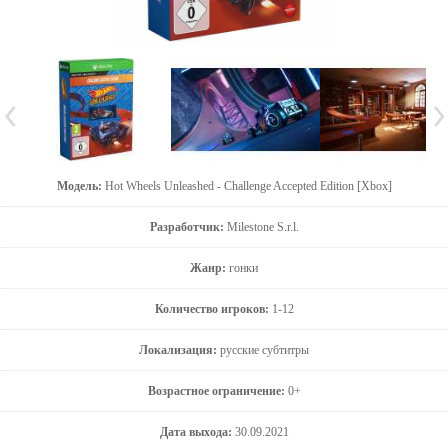
Модель:
Hot Wheels Unleashed - Challenge Accepted Edition [Xbox]
Разработчик:
Milestone S.r.l.
Жанр:
гонки
Количество игроков:
1-12
Локализация:
русские субтитры
Возрастное ограничение:
0+
Дата выхода:
30.09.2021