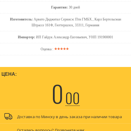
Гарантия:
30 дней
Изготовитель:
Арвато Диджитал Сервисэс Пти ГМБХ., Карл Бертельсман
Штрассе 161Ф, Гюттершлох, 33311, Германия
Импортер:
ИП Гайдук Александр Евгеньевич, УНП 191900001
Оценка :
ЦЕНА:
0
00
Доставка по Минску в день заказа при наличии товара
Остались вопросы?
Позвоните нам: