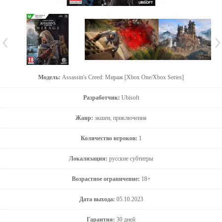
Модель:
Assassin's Creed: Мираж [Xbox One/Xbox Series]
Разработчик:
Ubisoft
Жанр:
экшен, приключения
Количество игроков:
1
Локализация:
русские субтитры
Возрастное ограничение:
18+
Дата выхода:
05.10.2023
Гарантия:
30 дней