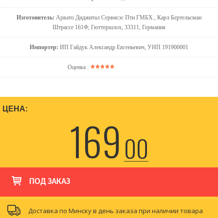
Изготовитель:
Арвато Диджитал Сервисэс Пти ГМБХ., Карл Бертельсман
Штрассе 161Ф, Гюттершлох, 33311, Германия
Импортер:
ИП Гайдук Александр Евгеньевич, УНП 191900001
Оценка :
ЦЕНА:
169
00
ПОД ЗАКАЗ
Доставка по Минску в день заказа при наличии товара