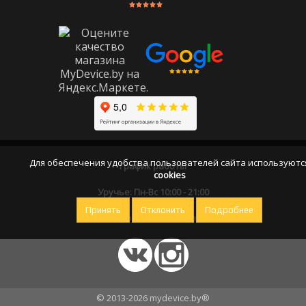
Для обеспечения удобства пользователей сайта используютс
График работы
cookies
Уручье: Пн-Вс 10:00 - 21:00
Принять
Отклонить
Подробнее
Оставайтесь на связи
© 2013-2026 mydevice.by®