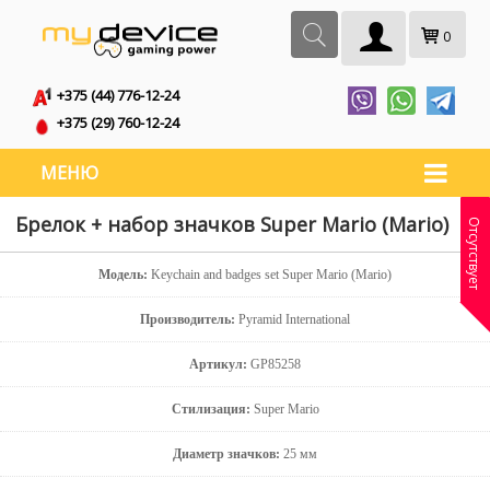
0
+375 (44) 776-12-24
+375 (29) 760-12-24
МЕНЮ
Брелок + набор значков Super Mario (Mario)
Отсутствует
Модель:
Keychain and badges set Super Mario (Mario)
Производитель:
Pyramid International
Артикул:
GP85258
Стилизация:
Super Mario
Диаметр значков:
25 мм