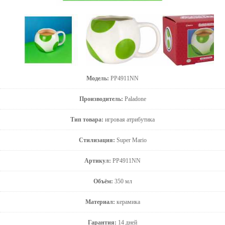
Модель:
PP4911NN
Производитель:
Paladone
Тип товара:
игровая атрибутика
Стилизация:
Super Mario
Артикул:
PP4911NN
Объём:
350 мл
Материал:
керамика
Гарантия:
14 дней