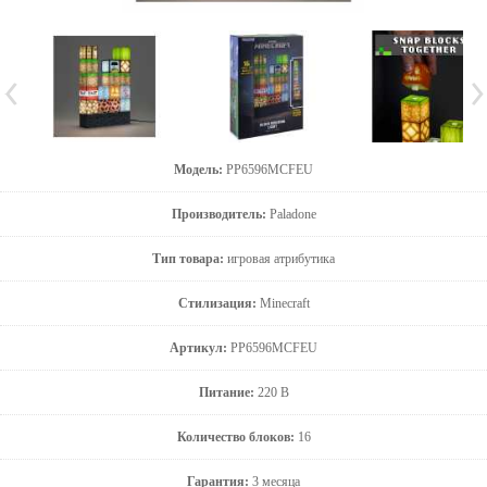
Модель:
PP6596MCFEU
Производитель:
Paladone
Тип товара:
игровая атрибутика
Стилизация:
Minecraft
Артикул:
PP6596MCFEU
Питание:
220 В
Количество блоков:
16
Гарантия:
3 месяца