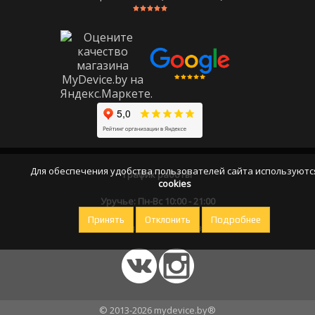
Для обеспечения удобства пользователей сайта используютс
График работы
cookies
Уручье: Пн-Вс 10:00 - 21:00
Принять
Отклонить
Подробнее
Оставайтесь на связи
© 2013-2026 mydevice.by®