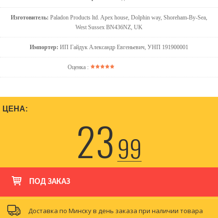
Изготовитель:
Paladon Products ltd. Apex house, Dolphin way, Shoreham-By-Sea,
West Sussex BN436NZ, UK
Импортер:
ИП Гайдук Александр Евгеньевич, УНП 191900001
Оценка :
ЦЕНА:
23
99
ПОД ЗАКАЗ
Доставка по Минску в день заказа при наличии товара