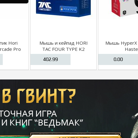
тик Hori
Мышь и кейпад HORI
Мышь HyperX P
Arcade Pro
TAC FOUR TYPE K2
Haste
Edition
402.99
0.00