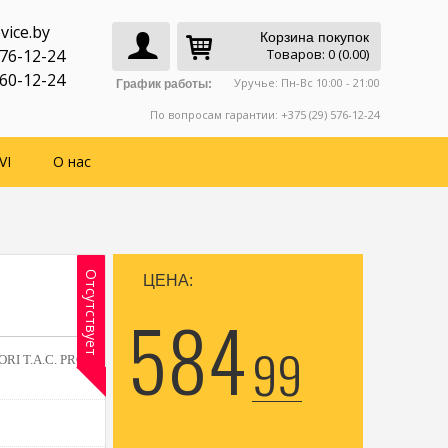
vice.by
Корзина покупок
776-12-24
Товаров: 0 (0.00)
760-12-24
Уручье: Пн-Вс 10:00 - 21:00
График работы:
По вопросам гарантии: +375 (29) 576-12-24
VI
О нас
Отсутствует
ЦЕНА:
584
99
ORI T.A.C. PRO