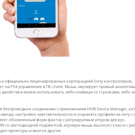
инейка официально лицензированных корпорацией Sony контроллеров,
ет на PS4 управление в ПК стиле. Мышь эмулирует правый аналоговы
о джойстика можно использовать либо клавиши со стрелками, либо 
я беспроводное соединение с приложением HORI Device Manager, ко
 ввода, настройки чувствительности и сохранять профили на лету 
 имеет обновленный форм-фактор с регулируемым упором для рук,
I со светодиодной подсветкой, игровую мышь высокого класса с р
для гарнитуры и многое другое.