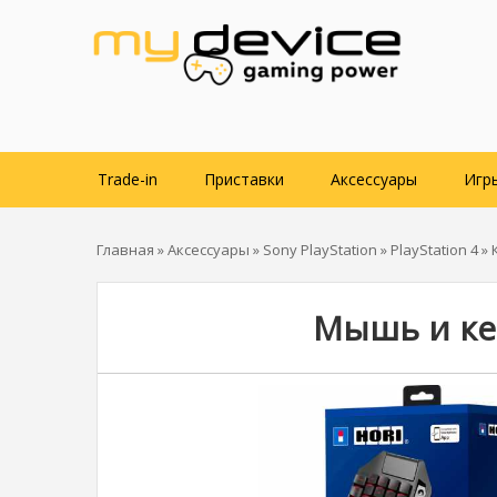
Trade-in
Приставки
Аксессуары
Игр
Главная
»
Аксессуары
»
Sony PlayStation
»
PlayStation 4
»
Мышь и ке