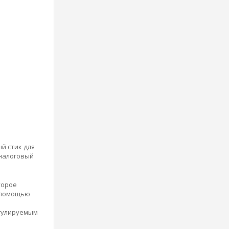
й стик для
аналоговый
торое
с помощью
егулируемым