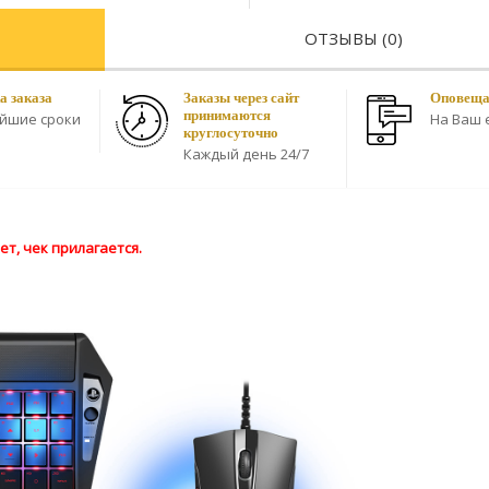
ОТЗЫВЫ (0)
а заказа
Заказы через сайт
Оповещае
принимаются
айшие сроки
На Ваш e
круглосуточно
Каждый день 24/7
т, чек прилагается.