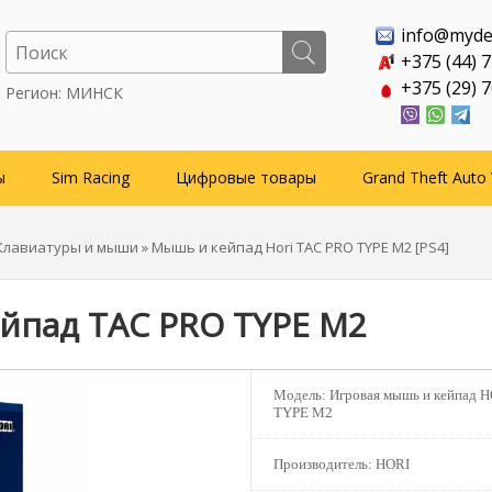
info@myde
+375 (44) 
+375 (29) 
Регион: МИНСК
ы
Sim Racing
Цифровые товары
Grand Theft Auto 
Клавиатуры и мыши
» Мышь и кейпад Hori TAC PRO TYPE M2 [PS4]
йпад TAC PRO TYPE M2
Модель:
Игровая мышь и кейпад H
TYPE M2
Производитель:
HORI