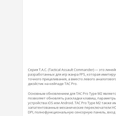
Серия T.A.C. (Tactical Assault Commander) — это л
разработанных для игр жанра FPS, которая имитиру
точного прицеливания, а вместо левого аналоговог
джойстик на кейпаде TAC Pro.
Основным обновлением для TAC Pro Type M2 являетс
позволяет обновлять раскладки клавиш, параметры
устройства iOS или Android. TAC Pro Type M2 также
запатентованные механические переключатели HOR
DPI, полнофункциональную сенсорную панель, вход 