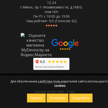
12-24
г.Минск, пр-т Независимости, д.168/3,
пом.10Н
Пн-Пт c 10:00 до 19:00
Наш рейтинг:
5
/5 (Голосов:
62
)
Для обеспечения удобства пользователей сайта используютс
График работы
cookies
Уручье: Пн-Вс 10:00 - 21:00
Принять
Отклонить
Подробнее
Оставайтесь на связи