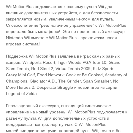
Wii MotionPlus подключается к разъему пульта Wii для
внешних дополнительных устройств, а для безопасности
закрепляется новым, увеличенным чехлом для пульта.
Словосочетание "реалистичное управление" с Wii MotionPlus
перестало быть метафорой. Это не просто новый аксессуар:
Nintendo Wii вместе с Wii MotionPlus - практически новая
игровая система!
Поддержка Wii MotionPlus заявлена в играх самых разных
жанров: Wii Sports Resort, Tiger Woods PGA Tour 10, Grand
Slam Tennis, Red Steel 2, Virtua Tennis 2009, Kidz Sports -
Crazy Mini Golf, Food Network: Cook or Be Cooked, Academy of
Champions, Gladiator A.D., The Grinder, Span Smasher, No
More Heroes 2: Desperate Struggle и новой игре из серии
Legend of Zelda.
Революционный аксессуар, выводящий кинетическое
управление на новый уровень. Wii MotionPlus подключается к
разъему пульта Wii для дополнительных устройств и
поддерживает контроллер-нунчак. С Wii MotionPlus
малейшие движения руки, держащей пульт Wii, точно и без