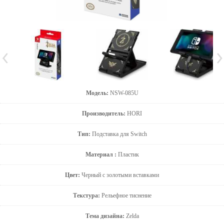
Модель:
NSW-085U
Производитель:
HORI
Тип:
Подставка для Switch
Материал :
Пластик
Цвет:
Черный с золотыми вставками
Текстура:
Рельефное тиснение
Тема дизайна:
Zelda