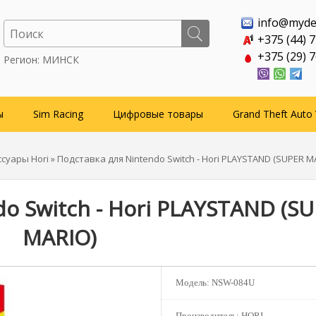
info@myde
+375 (44) 
+375 (29) 
Регион: МИНСК
ы
Sim Racing
Цифровые товары
Grand Theft Auto 
ссуары Hori
» Подставка для Nintendo Switch - Hori PLAYSTAND (SUPER M
o Switch - Hori PLAYSTAND (S
MARIO)
Модель:
NSW-084U
Производитель:
HORI