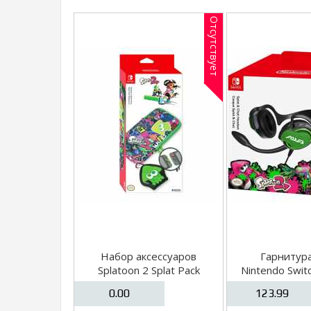
Отсутствует
Набор аксессуаров
Гарнитур
Splatoon 2 Splat Pack
Nintendo Swit
[Switch]
2 Splat & Ch
0.00
123.99
[Switc