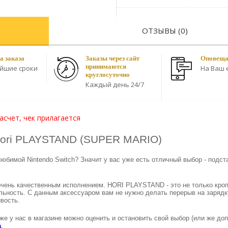
ОТЗЫВЫ (0)
а заказа
Заказы через сайт
Оповещае
принимаются
айшие сроки
На Ваш e
круглосуточно
Каждый день 24/7
асчет, чек прилагается
Hori PLAYSTAND (SUPER MARIO)
бимой Nintendo Switch? Значит у вас уже есть отличный выбор - подст
очень качественным исполнением. HORI PLAYSTAND - это не только кро
льность. С данным аксессуаром вам не нужно делать перерыв на зарядк
вость.
е у нас в магазине можно оценить и остановить свой выбор (или же доп
a
.