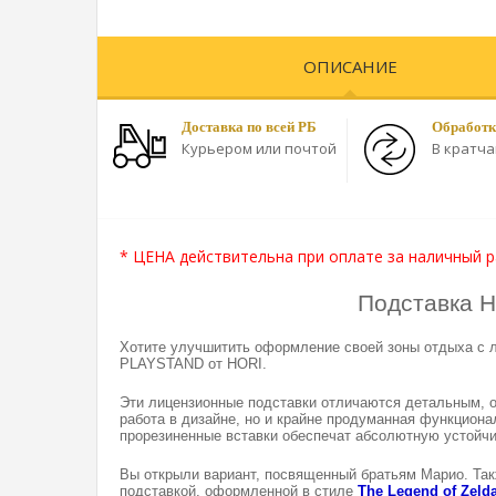
ОПИСАНИЕ
Доставка по всей РБ
Обработк
Курьером или почтой
В кратч
* ЦЕНА действительна при оплате за наличный р
Подставка 
Хотите улучшитить оформление своей зоны отдыха с лю
PLAYSTAND от HORI.
Эти лицензионные подставки отличаются детальным, 
работа в дизайне, но и крайне продуманная функциона
прорезиненные вставки обеспечат абсолютную устойчи
Вы открыли вариант, посвященный братьям Марио. Такж
подставкой, оформленной в стиле
The Legend of Zeld