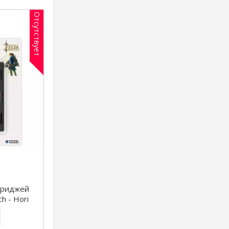
Отсутствует
триджей
h - Hori
ME CASE
)