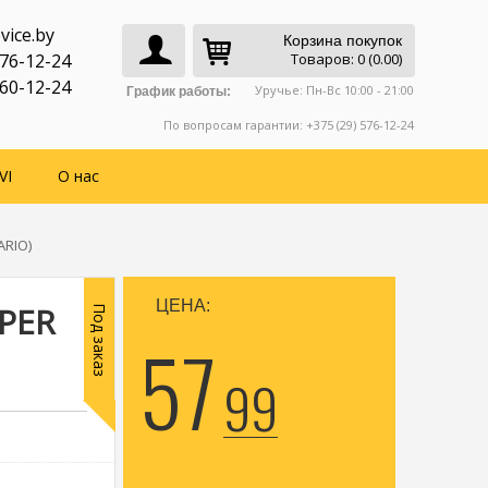
vice.by
Корзина покупок
776-12-24
Товаров: 0 (0.00)
760-12-24
Уручье: Пн-Вс 10:00 - 21:00
График работы:
По вопросам гарантии: +375 (29) 576-12-24
VI
О нас
ARIO)
ЦЕНА:
UPER
Под заказ
57
99