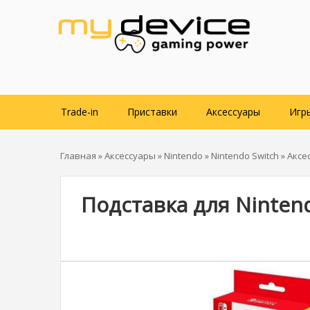
Trade-in
Приставки
Аксессуары
Игр
Главная
»
Аксессуары
»
Nintendo
»
Nintendo Switch
»
Аксе
Подставка для Nintend