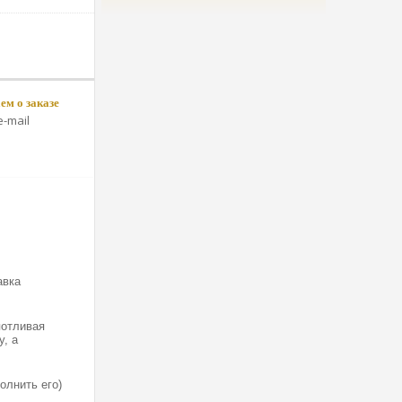
м о заказе
-mail
авка
потливая
у, а
олнить его)