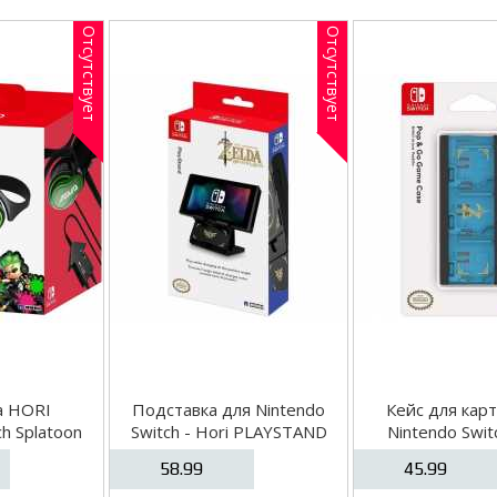
Отсутствует
Отсутствует
а HORI
Подставка для Nintendo
Кейс для кар
ch Splatoon
Switch - Hori PLAYSTAND
Nintendo Switc
at Headset
(ZELDA)
POP & GO GA
58.99
45.99
h]
(ZELDA