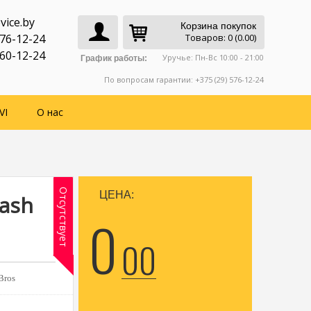
vice.by
Корзина покупок
776-12-24
Товаров: 0 (0.00)
760-12-24
Уручье: Пн-Вс 10:00 - 21:00
График работы:
По вопросам гарантии: +375 (29) 576-12-24
VI
О нас
Отсутствует
ЦЕНА:
mash
0
00
Bros