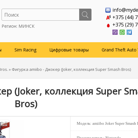
info@myde
+375 (44) 
+375 (29) 
Регион: МИНСК
ы
Sim Racing
Цифровые товары
Grand Theft Auto 
ros.
» Фигурка amiibo - Джокер (Joker, коллекция Super Smash Bros)
ер (Joker, коллекция Super S
Bros)
Модель:
amiibo Joker Super Smash 
Производитель:
Nintendo