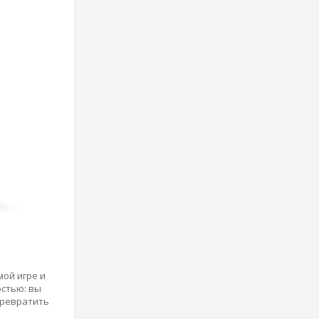
мой игре и
остью: вы
превратить