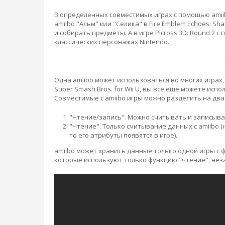
В определенных совместимых играх с помощью amii
amiibo "Альм" или "Селика" в Fire Emblem Echoes: S
и собирать предметы. А в игре Picross 3D: Round 2
классических персонажах Nintendo.
Одна amiibo может использоваться во многих играх
Super Smash Bros. for Wii U, вы все еще можете исп
Совместимые с amiibo игры можно разделить на два
"Чтение/запись". Можно считывать и записыват
"Чтение". Только считывание данных с amiibo (
то его атрибуты появятся в игре).
amiibo может хранить данные только одной игры с 
которые используют только функцию "чтение", незав