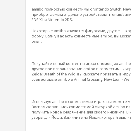
amiibo полностью совместимы с Nintendo Switch, New N
приобретаемым отдельно устройством чтения/записи
3DS XL и Nintendo 2DS.
Некоторые amiibo являются фигурками, другие — к
форму. Если у вас есть совместимые amiibo, вы мо
опыт.
Получайте новый контент в играх с помощью amiib
другое при использовании amiibo в совместимых игр
Zelda: Breath of the Wild, вы сможете призвать в и
совместимые amiibo в Animal Crossing: New Leaf - We
Используя amiibo в совместимых играх, вы можете 
Воспользовавшись совместимой фигуркой amiibo из к
получить новое снаряжение для своего инклинга. В 
узоры для Йоши. Взгляните на Йоши, который выгляд