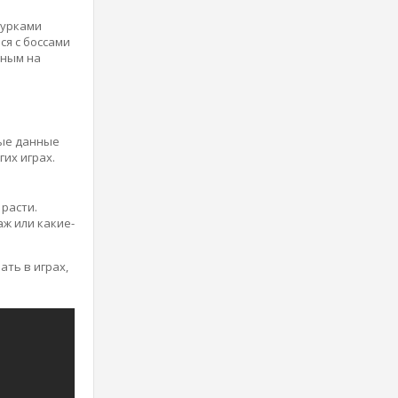
гурками
ся с боссами
нным на
вые данные
гих играх.
 расти.
аж или какие-
ать в играх,