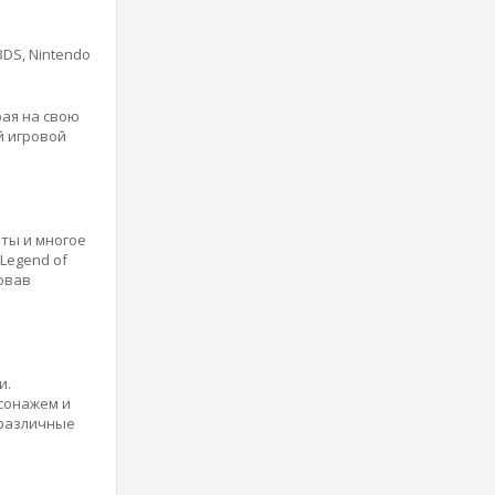
DS, Nintendo
рая на свою
й игровой
ты и многое
Legend of
зовав
и.
рсонажем и
 различные