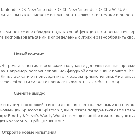
intendo 3DS, New Nintendo 3DS XL, New Nintendo 2DS XL и Wii U. А с
 NFC вы также сможете использовать amiibo с системами Nintendo 3
артами, но все они обладают одинаковой функциональностью, невзи
жете воспользоваться ими в определенных играх и разнообразить сво
Новый контент
o. Встречайте новых персонажей, получайте дополнительные предме
ах. Например, воспользовавшись фигуркой amiibo "Линк-волк" в The 
гру Линка-волка, и он присоединится к вашим приключениям. А исполь
lcome amiibo, вы сможете пригласить животных к себе в город.
Смените имидж
менять вид персонажей в игре и дополнять его различными костюмам
оллекции Splatoon в Splatoon 2, вы сможете подружиться с этим пе
игре Poochy & Yoshi's Woolly World с помощью amiibo можно получить
ит как Марио, Кирби, Донки Конг.
Откройте новые испытания