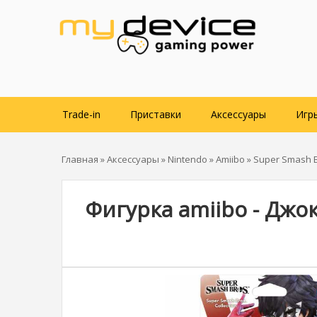
Trade-in
Приставки
Аксессуары
Игр
Главная
»
Аксессуары
»
Nintendo
»
Amiibo
»
Super Smash B
Фигурка amiibo - Джок