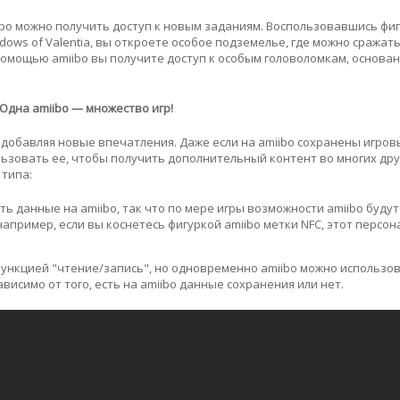
bo можно получить доступ к новым заданиям. Воспользовавшись фи
hadows of Valentia, вы откроете особое подземелье, где можно сражать
 с помощью amiibo вы получите доступ к особым головоломкам, основа
Одна amiibo — множество игр!
, добавляя новые впечатления. Даже если на amiibo сохранены игро
ользовать ее, чтобы получить дополнительный контент во многих дру
 типа:
ь данные на amiibo, так что по мере игры возможности amiibo будут
например, если вы коснетесь фигуркой amiibo метки NFC, этот персон
функцией "чтение/запись", но одновременно amiibo можно использов
исимо от того, есть на amiibo данные сохранения или нет.