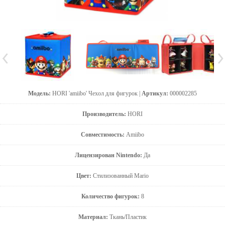
Модель:
HORI 'amiibo' Чехол для фигурок |
Артикул:
000002285
Производитель:
HORI
Совместимость:
Amiibo
Лицензирован Nintendo:
Да
Цвет:
Стилизованный Mario
Количество фигурок:
8
Материал:
Ткань/Пластик