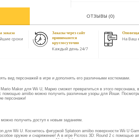
ОТЗЫВЫ (0)
а заказа
Заказы через сайт
Оповещае
принимаются
айшие сроки
На Ваш e
круглосуточно
Каждый день 24/7
ять вид персонажей в игре и дополнять его различными костюмами.
Mario Maker для Wii U, Марио сможет превратиться в этого персонажа, 
ld с помощью amiibo можно получить различные узоры для Йоши. Посмотр
ие персонажи!
 можно получить доступ к новым заданиям.
on для Wii U. Коснитесь фигуркой Splatoon amiibo поверхности Wii U Ga
особое оружие и снаряжение! А в игре Picross 3D: Round 2 с помощью am