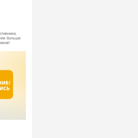
отивника.
 Чем больше
иков!