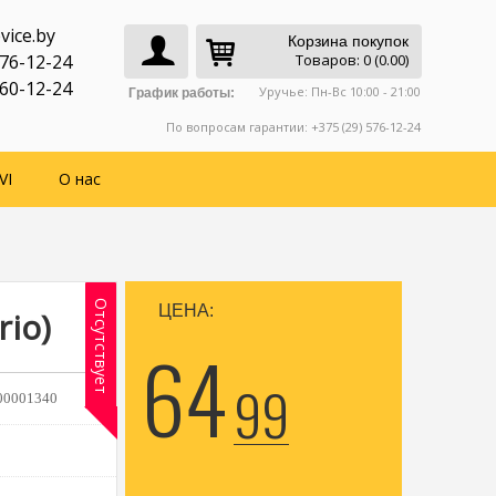
vice.by
Корзина покупок
776-12-24
Товаров: 0 (0.00)
760-12-24
Уручье: Пн-Вс 10:00 - 21:00
График работы:
По вопросам гарантии: +375 (29) 576-12-24
VI
О нас
Отсутствует
ЦЕНА:
io)
64
99
00001340