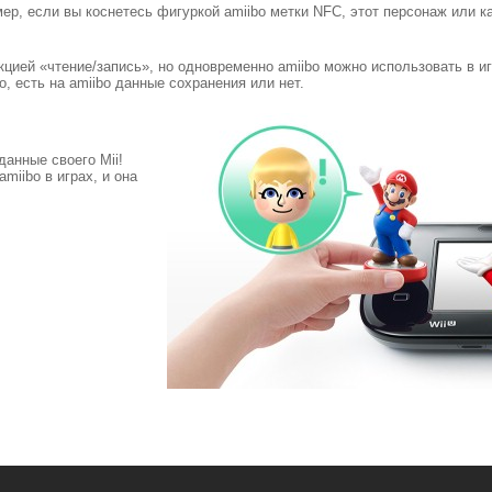
ер, если вы коснетесь фигуркой amiibo метки NFC, этот персонаж или ка
кцией «чтение/запись», но одновременно amiibo можно использовать в иг
, есть на amiibo данные сохранения или нет.
данные своего Mii!
miibo в играх, и она