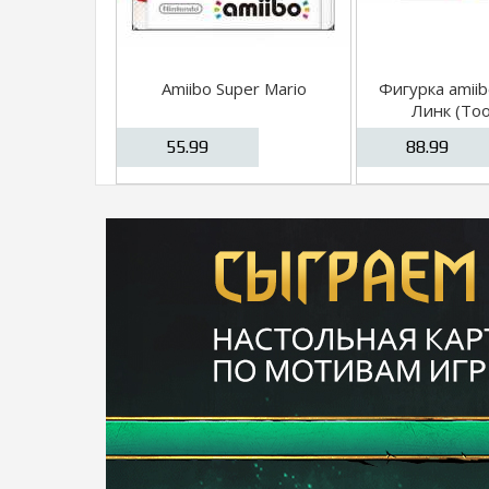
Amiibo Super Mario
Фигурка amiib
Линк (Too
коллекция Su
55.99
88.99
Bros