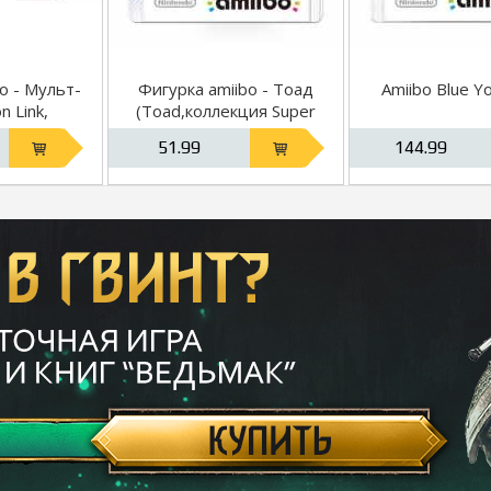
o - Мульт-
Фигурка amiibo - Тоад
Amiibo Blue Yo
n Link,
(Toad,коллекция Super
per Smash
Mario)
51.99
144.99
)