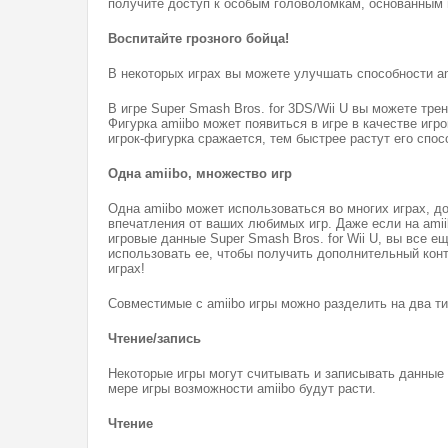
получите доступ к особым головоломкам, основанным 
Воспитайте грозного бойца!
В некоторых играх вы можете улучшать способности am
В игре Super Smash Bros. for 3DS/Wii U вы можете тре
Фигурка amiibo может появиться в игре в качестве игр
игрок-фигурка сражается, тем быстрее растут его спо
Одна amiibo, множество игр
Одна amiibo может использоваться во многих играх, д
впечатления от ваших любимых игр. Даже если на ami
игровые данные Super Smash Bros. for Wii U, вы все е
использовать ее, чтобы получить дополнительный конт
играх!
Совместимые с amiibo игры можно разделить на два ти
Чтение/запись
Некоторые игры могут считывать и записывать данные н
мере игры возможности amiibo будут расти.
Чтение