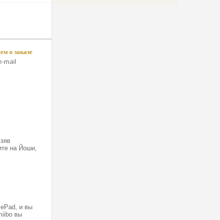
м о заказе
-mail
взяв
ите на Йоши,
mePad, и вы
iibo вы