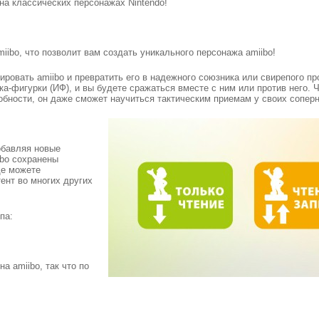
на классических персонажах Nintendo!
iibo, что позволит вам создать уникального персонажа amiibo!
нировать amiibo и превратить его в надежного союзника или свирепого пр
ока-фигурки (ИФ), и вы будете сражаться вместе с ним или против него.
собности, он даже сможет научиться тактическим приемам у своих соперн
обавляя новые
ibo сохранены
ще можете
ент во многих других
па:
а amiibo, так что по