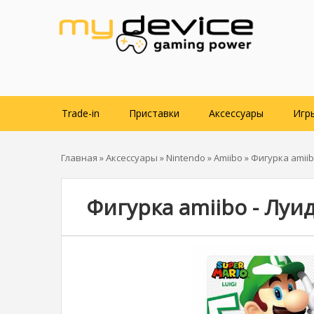
Trade-in
Приставки
Аксессуары
Игр
Главная
»
Аксессуары
»
Nintendo
»
Amiibo
» Фигурка amiibo
Фигурка amiibo - Луид