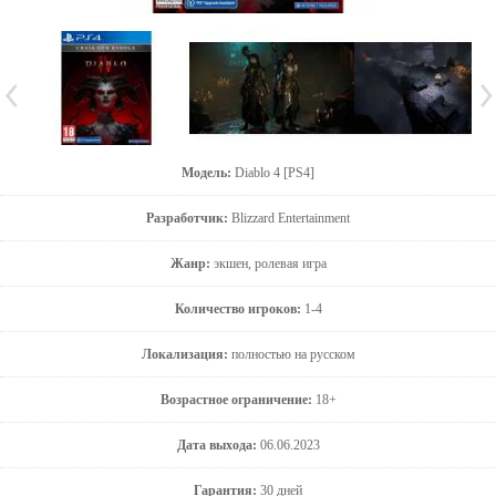
Модель:
Diablo 4 [PS4]
Разработчик:
Blizzard Entertainment
Жанр:
экшен, ролевая игра
Количество игроков:
1-4
Локализация:
полностью на русском
Возрастное ограничение:
18+
Дата выхода:
06.06.2023
Гарантия:
30 дней