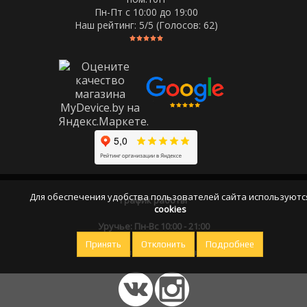
Пн-Пт c 10:00 до 19:00
Наш рейтинг:
5
/5 (Голосов:
62
)
Для обеспечения удобства пользователей сайта используютс
График работы
cookies
Уручье: Пн-Вс 10:00 - 21:00
Принять
Отклонить
Подробнее
Оставайтесь на связи