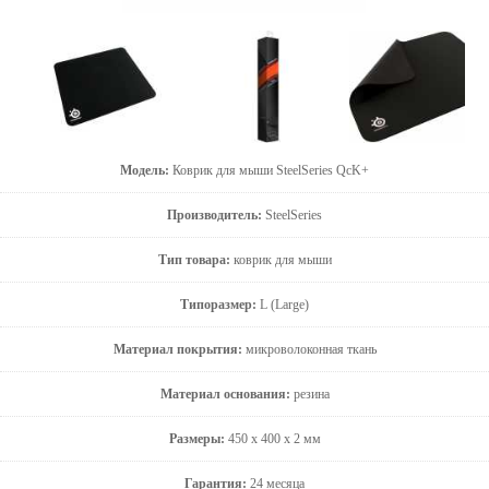
Модель:
Коврик для мыши SteelSeries QcK+
Производитель:
SteelSeries
Тип товара:
коврик для мыши
Типоразмер:
L (Large)
Материал покрытия:
микроволоконная ткань
Материал основания:
резина
Размеры:
450 x 400 x 2 мм
Гарантия:
24 месяцa