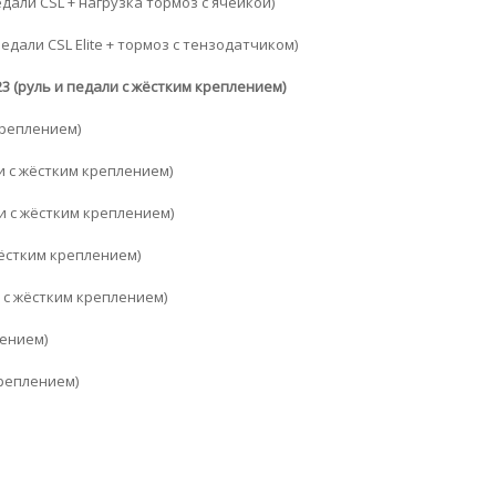
едали CSL + нагрузка тормоз с ячейкой)
педали CSL Elite + тормоз с тензодатчиком)
23 (руль и педали с жёстким креплением)
 креплением)
ли с жёстким креплением)
ли с жёстким креплением)
 жёстким креплением)
и с жёстким креплением)
лением)
креплением)