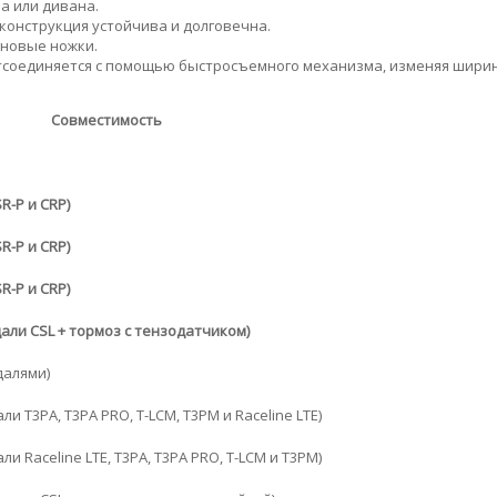
а или дивана.
онструкция устойчива и долговечна.
новые ножки.
отсоединяется с помощью быстросъемного механизма, изменяя шири
Совместимость
R-P и CRP)
R-P и CRP)
R-P и CRP)
дали CSL + тормоз с тензодатчиком)
далями)
и T3PA, T3PA PRO, T-LCM, T3PM и Raceline LTE)
и Raceline LTE, T3PA, T3PA PRO, T-LCM и T3PM)