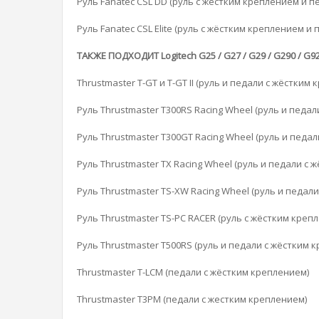
Руль Fanatec CSL DD (руль с жёстким креплением и п
Руль Fanatec CSL Elite (руль с жёстким креплением и 
ТАКЖЕ ПОДХОДИТ Logitech G25 / G27 / G29 / G290 / G9
Thrustmaster T-GT и T-GT II (руль и педали с жёстким
Руль Thrustmaster T300RS Racing Wheel (руль и педа
Руль Thrustmaster T300GT Racing Wheel (руль и педа
Руль Thrustmaster TX Racing Wheel (руль и педали с
Руль Thrustmaster TS-XW Racing Wheel (руль и педал
Руль Thrustmaster TS-PC RACER (руль с жёстким креп
Руль Thrustmaster T500RS (руль и педали с жёстким 
Thrustmaster T-LCM (педали с жёстким креплением)
Thrustmaster T3PM (педали с жестким креплением)