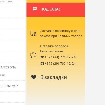
вого руля
ПОД ЗАКАЗ
Доставка по Минску в день
н
заказа при наличии товара
Остались вопросы?
Позвоните нам:
+375 (44) 776-12-24
+375 (29) 760-12-24
RANICZONA
ьша
В закладки
НП 193657932