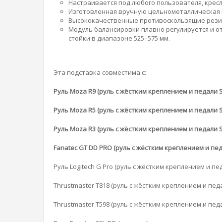
Настраивается под любого пользователя, кресл
Изготовленная вручную цельнометаллическая к
Высококачественные противоскользящие рези
Модуль балансировки плавно регулируется и 
стойки в диапазоне 525–575 мм.
Эта подставка совместима с:
Руль Moza R9 (руль с жёстким креплением и педали S
Руль Moza R5 (руль с жёстким креплением и педали S
Руль Moza R3 (руль с жёстким креплением и педали S
Fanatec GT DD PRO (руль с жёстким креплением и пе
Руль Logitech G Pro (руль с жёстким креплением и пе
Thrustmaster T818 (руль с жёстким креплением и педал
Thrustmaster T598 (руль с жёстким креплением и педал