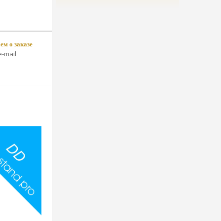
м о заказе
-mail