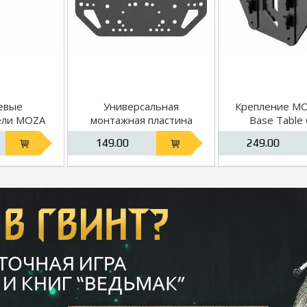
евые
Универсальная
Крепление MOZ
ели MOZA
монтажная пластина
Base Table
d-on Kit
MOZA Universal Mounting
149.00
249.00
Plate