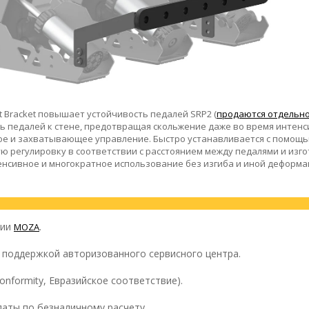
 Bracket повышает устойчивость педалей SRP2 (
продаются отдельн
ь педалей к стене, предотвращая скольжение даже во время интенс
ое и захватывающее управление. Быстро устанавливается с помощ
 регулировку в соответствии с расстоянием между педалями и изго
нсивное и многократное использование без изгиба и иной деформа
ции
.
MOZA
с поддержкой авторизованного сервисного центра.
onformity, Евразийское соответствие).
аты по безналичному расчету.