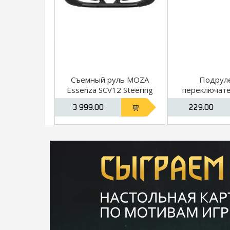
Съемный руль MOZA
Подрул
Essenza SCV12 Steering
переключат
Wheel
Paddles Ad
3 999.00
229.00