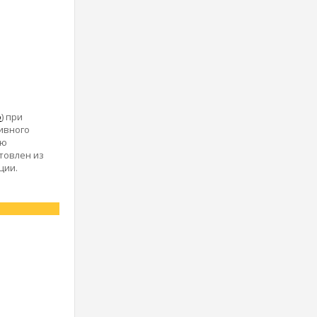
о
) при
ивного
ью
товлен из
ции.