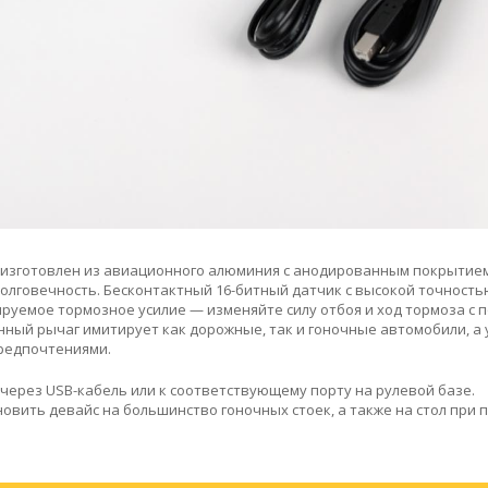
изготовлен из авиационного алюминия с анодированным покрытием
долговечность. Бесконтактный 16-битный датчик с высокой точность
ируемое тормозное усилие — изменяйте силу отбоя и ход тормоза с
ный рычаг имитирует как дорожные, так и гоночные автомобили, а 
предпочтениями.
ерез USB-кабель или к соответствующему порту на рулевой базе.
вить девайс на большинство гоночных стоек, а также на стол при