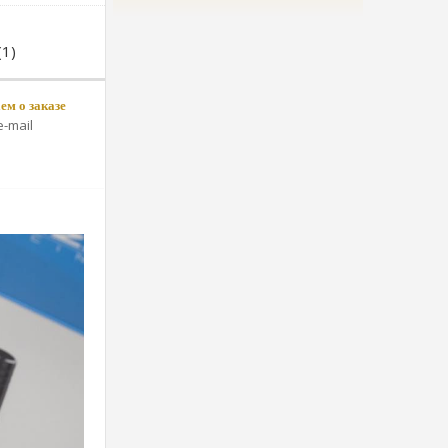
1)
м о заказе
-mail