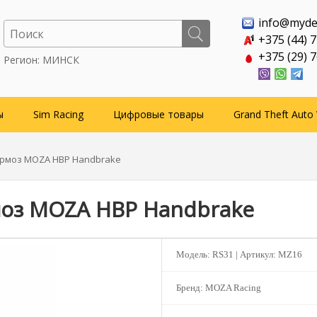
info@myde
+375 (44) 
+375 (29) 
Регион: МИНСК
ы
Sim Racing
Цифровые товары
Grand Theft Auto 
ормоз MOZA HBP Handbrake
оз MOZA HBP Handbrake
Модель:
RS31 |
Артикул:
MZ16
Бренд:
MOZA Racing