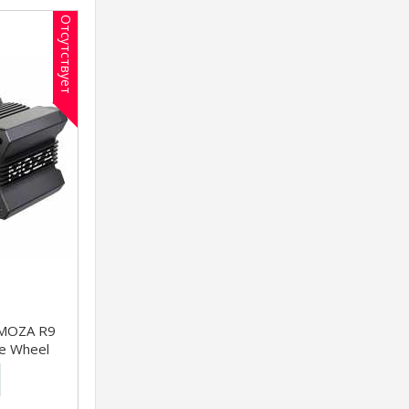
Отсутствует
 MOZA R9
ve Wheel