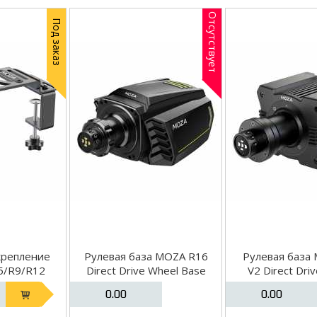
Отсутствует
Под заказ
крепление
Рулевая база MOZA R16
Рулевая база
5/R9/R12
Direct Drive Wheel Base
V2 Direct Dri
(Black)
Base
0.00
0.00