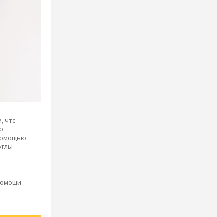
, что
ю
 помощью
углы
 помощи