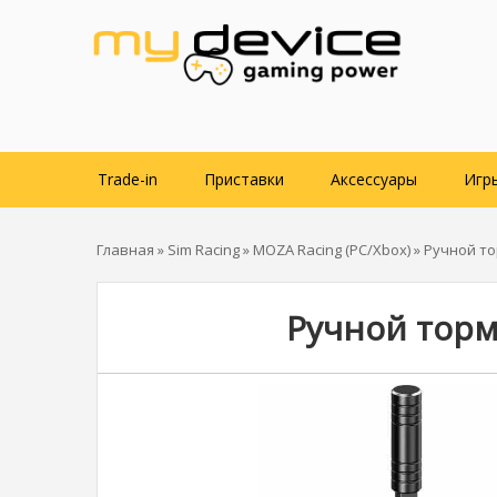
Trade-in
Приставки
Аксессуары
Игр
Главная
»
Sim Racing
»
MOZA Racing (PC/Xbox)
» Ручной т
Ручной торм