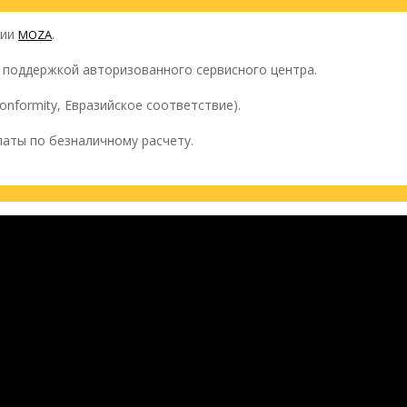
ции
.
MOZA
с поддержкой авторизованного сервисного центра.
onformity, Евразийское соответствие).
аты по безналичному расчету.