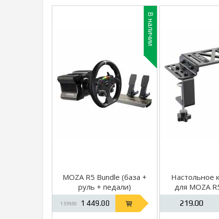
В наличии
MOZA R5 Bundle (база +
Настольное 
руль + педали)
для MOZA R
219.00
1 449.00
1 599.00