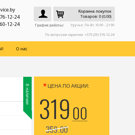
vice.by
Корзина покупок
776-12-24
Товаров: 0 (0.00)
760-12-24
Уручье: Пн-Вс 10:00 - 21:00
График работы:
По вопросам гарантии: +375 (29) 576-12-24
VI
О нас
*
В наличии
ЦЕНА ПО АКЦИИ:
319
00
359
00