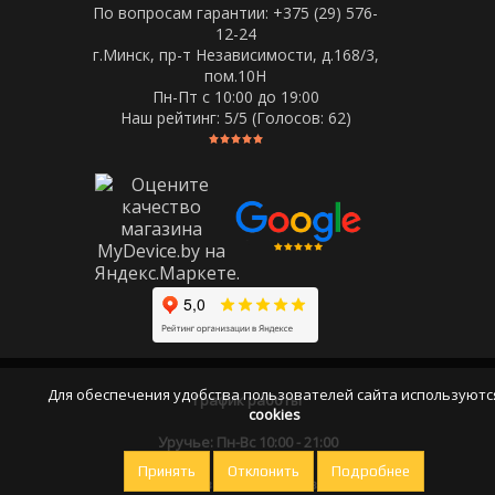
По вопросам гарантии: +375 (29) 576-
12-24
г.Минск, пр-т Независимости, д.168/3,
пом.10Н
Пн-Пт c 10:00 до 19:00
Наш рейтинг:
5
/5 (Голосов:
62
)
Для обеспечения удобства пользователей сайта используютс
График работы
cookies
Уручье: Пн-Вс 10:00 - 21:00
Принять
Отклонить
Подробнее
Оставайтесь на связи