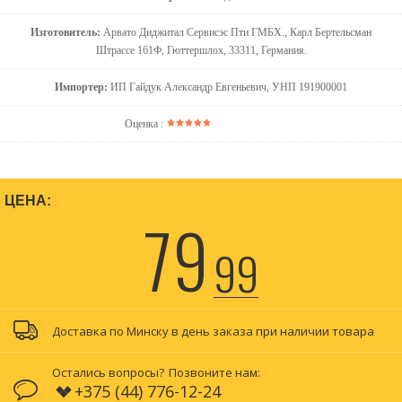
Изготовитель:
Арвато Диджитал Сервисэс Пти ГМБХ., Карл Бертельсман
Штрассе 161Ф, Гюттершлох, 33311, Германия.
Импортер:
ИП Гайдук Александр Евгеньевич, УНП 191900001
Оценка :
ЦЕНА:
79
99
Доставка по Минску в день заказа при наличии товара
Остались вопросы?
Позвоните нам:
+375 (44) 776-12-24