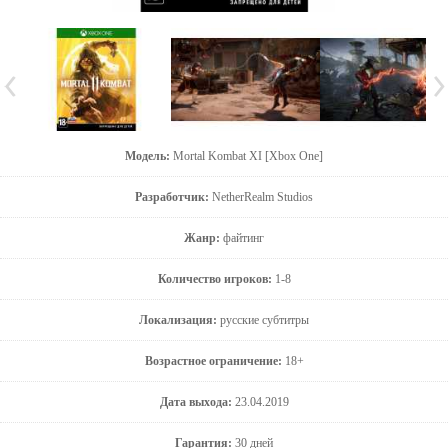
Модель:
Mortal Kombat XI [Xbox One]
Разработчик:
NetherRealm Studios
Жанр:
файтинг
Количество игроков:
1-8
Локализация:
русские субтитры
Возрастное ограничение:
18+
Дата выхода:
23.04.2019
Гарантия:
30 дней